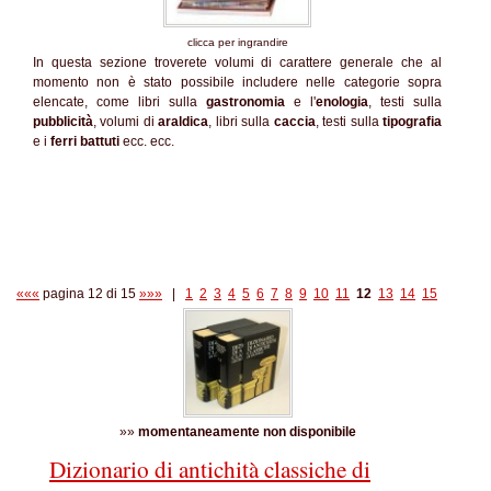
clicca per ingrandire
In questa sezione troverete volumi di carattere generale che al
momento non è stato possibile includere nelle categorie sopra
elencate, come libri sulla
gastronomia
e l'
enologia
, testi sulla
pubblicità
, volumi di
araldica
, libri sulla
caccia
, testi sulla
tipografia
e i
ferri battuti
ecc. ecc.
«««
pagina 12 di 15
»»»
|
1
2
3
4
5
6
7
8
9
10
11
12
13
14
15
»»
momentaneamente non disponibile
Dizionario di antichità classiche di