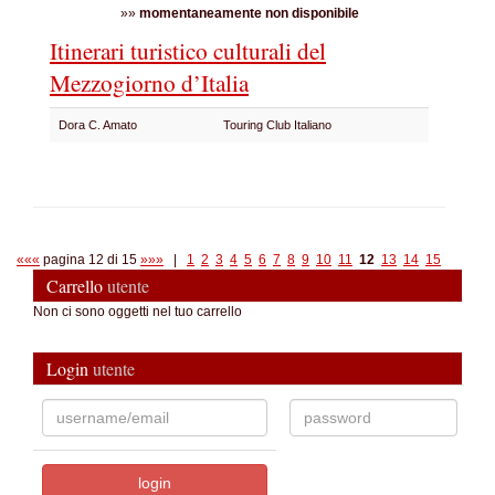
»»
momentaneamente non disponibile
Itinerari turistico culturali del
Mezzogiorno d’Italia
Dora C. Amato
Touring Club Italiano
«««
pagina 12 di 15
»»»
|
1
2
3
4
5
6
7
8
9
10
11
12
13
14
15
Carrello
utente
Non ci sono oggetti nel tuo carrello
Login
utente