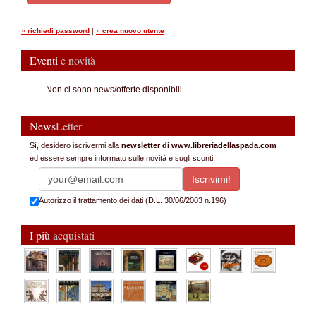
»
richiedi password
|
»
crea nuovo utente
Eventi
e novità
...Non ci sono news/offerte disponibili.
News
Letter
Sì, desidero iscrivermi alla
newsletter di www.libreriadellaspada.com
ed essere sempre informato sulle novità e sugli sconti.
Autorizzo il trattamento dei dati (D.L. 30/06/2003 n.196)
I più
acquistati