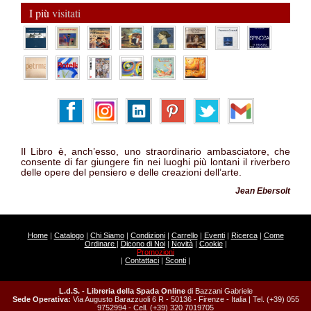
I più
visitati
Il Libro è, anch’esso, uno straordinario ambasciatore, che
consente di far giungere fin nei luoghi più lontani il riverbero
delle opere del pensiero e delle creazioni dell’arte.
Jean Ebersolt
Home
|
Catalogo
|
Chi Siamo
|
Condizioni
|
Carrello
|
Eventi
|
Ricerca
|
Come
Ordinare
|
Dicono di Noi
|
Novità
|
Cookie
|
Promozioni
|
Contattaci
|
Sconti
|
L.d.S. - Libreria della Spada Online
di Bazzani Gabriele
Sede Operativa:
Via Augusto Barazzuoli 6 R - 50136 - Firenze - Italia | Tel. (+39) 055
9752994 - Cell. (+39) 320 7019705