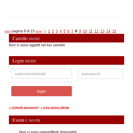
«««
pagina 8 di 15
»»»
|
1
2
3
4
5
6
7
8
9
10
11
12
13
14
15
Carrello
utente
Non ci sono oggetti nel tuo carrello
Login
utente
»
richiedi password
|
»
crea nuovo utente
Eventi
e novità
...Non ci sono news/offerte disponibili.