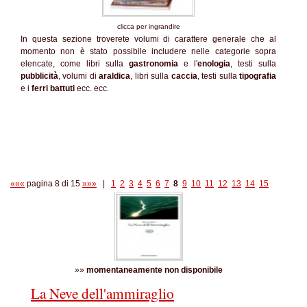
clicca per ingrandire
In questa sezione troverete volumi di carattere generale che al
momento non è stato possibile includere nelle categorie sopra
elencate, come libri sulla
gastronomia
e l'
enologia
, testi sulla
pubblicità
, volumi di
araldica
, libri sulla
caccia
, testi sulla
tipografia
e i
ferri battuti
ecc. ecc.
«««
pagina 8 di 15
»»»
|
1
2
3
4
5
6
7
8
9
10
11
12
13
14
15
»»
momentaneamente non disponibile
La Neve dell'ammiraglio