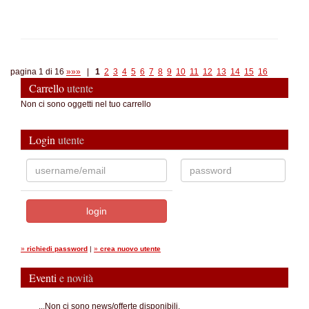
pagina 1 di 16
»»»
|
1
2
3
4
5
6
7
8
9
10
11
12
13
14
15
16
Carrello
utente
Non ci sono oggetti nel tuo carrello
Login
utente
»
richiedi password
|
»
crea nuovo utente
Eventi
e novità
...Non ci sono news/offerte disponibili.