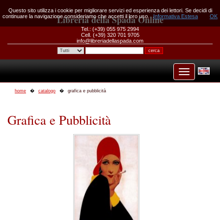
Questo sito utilizza i cookie per migliorare servizi ed esperienza dei lettori. Se decidi di
continuare la navigazione consideriamo che accetti il loro uso.
Libreria della Spada Online
Informativa Estesa
OK
Tel.: (+39) 055 975 2994
Cell. (+39) 320 701 9705
info@libreriadellaspada.com
home
catalogo
grafica e pubblicità
Grafica e Pubblicità