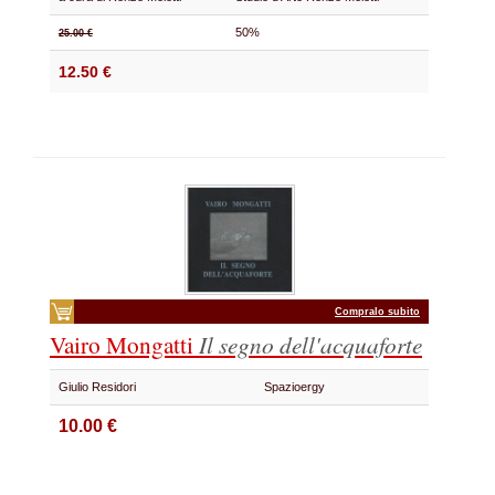
50%
25.00 €
12.50 €
Compralo subito
Vairo Mongatti
Il segno dell'acquaforte
Giulio Residori
Spazioergy
10.00 €