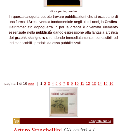
clicca per ingrandire
In questa categoria potrete trovare pubblicazioni che si occupano di
una forma d'
Arte
divenuta fondamentale negli ultimi anni, la
Grafica
.
Dall'immediato dopoguerra in poi la grafica è diventata elemento
essenziale nella
pubblicità
dando espressione alla fantasia artistica
dei
graphic designers
e rendendo immediatamente riconoscibili ed
indimenticabili i prodotti da essa pubblicizzati.
pagina 1 di 16
»»»
|
1
2
3
4
5
6
7
8
9
10
11
12
13
14
15
16
Compralo subito
Arturo Stanghellini
Gli scritti e i