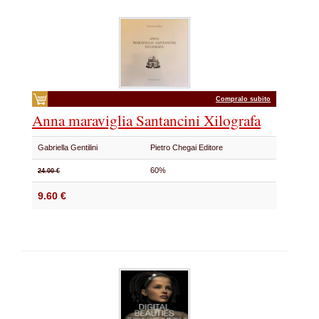
Compralo subito
Anna maraviglia Santancini Xilografa
Gabriella Gentilini
Pietro Chegai Editore
60%
24.00 €
9.60 €