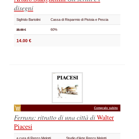
disegni
Sigfrido Bartolini
Cassa di Risparmio di Pistoia e Pescia
60%
35.00 €
14.00 €
Compralo subito
Ferrara: ritratto di una città di
Walter
Piacesi
a cura di Renzo Melotti
Studio d’Arte Renzo Melotti