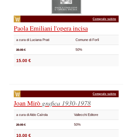
Compralo subito
Paola Emiliani l'opera incisa
a cura di Luciana Prati
Comune di Forlì
50%
30.00 €
15.00 €
Compralo subito
Joan Mirò
grafica
1930-1978
a cura di Aldo Caírola
Vallecchi Editore
50%
20.00 €
10.00 €