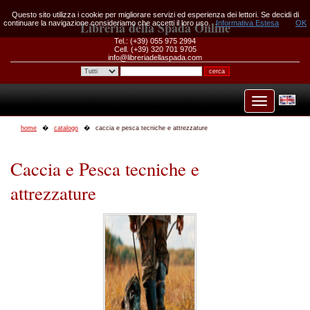
Questo sito utilizza i cookie per migliorare servizi ed esperienza dei lettori. Se decidi di
continuare la navigazione consideriamo che accetti il loro uso.
Libreria della Spada Online
Informativa Estesa
OK
Tel.: (+39) 055 975 2994
Cell. (+39) 320 701 9705
info@libreriadellaspada.com
home
catalogo
caccia e pesca tecniche e attrezzature
Caccia e Pesca tecniche e
attrezzature