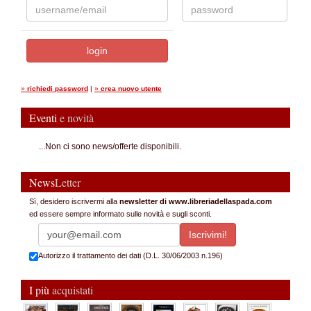
»
richiedi password
|
»
crea nuovo utente
Eventi
e novità
...Non ci sono news/offerte disponibili.
News
Letter
Sì, desidero iscrivermi alla
newsletter di www.libreriadellaspada.com
ed essere sempre informato sulle novità e sugli sconti.
Autorizzo il trattamento dei dati (D.L. 30/06/2003 n.196)
I più
acquistati