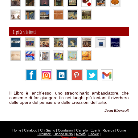
I più
visitati
Il Libro è, anch’esso, uno straordinario ambasciatore, che
consente di far giungere fin nei luoghi più lontani il riverbero
delle opere del pensiero e delle creazioni dell’arte.
Jean Ebersolt
Home
|
Catalogo
|
Chi Siamo
|
Condizioni
|
Carrello
|
Eventi
|
Ricerca
|
Come
Ordinare
|
Dicono di Noi
|
Novità
|
Cookie
|
Promozioni