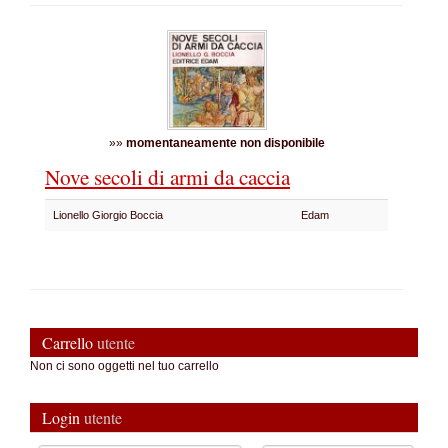
»»
momentaneamente non disponibile
Nove secoli di armi da caccia
Lionello Giorgio Boccia
Edam
Carrello
utente
Non ci sono oggetti nel tuo carrello
Login
utente