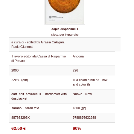
copie disponibili 1
clicca per ingrandire
a cura di - edited by Grazia Calegari,
Paolo Giannotti
Il lavoro editoriale/Cassa di Risparmio
Ancona
di Pesaro
2000
296
22x30 (cm)
ill. a colori e b/n n.t - b/w
and color ills
cart. edit. sovracc. ill. - hardcover with
Nuovo - New
dust jacket
Italiano - Italian text
1800 (gr)
887663293X
9788876632938
62.50 €
60%