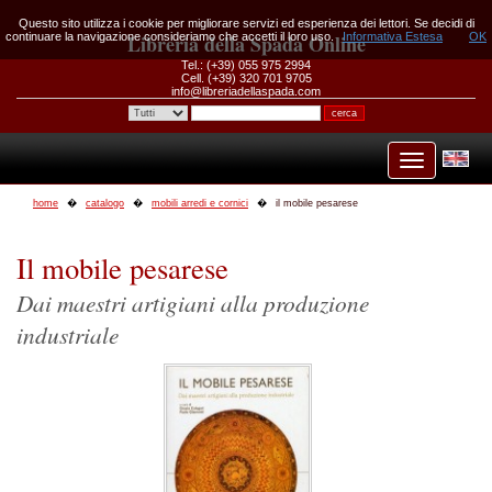
Questo sito utilizza i cookie per migliorare servizi ed esperienza dei lettori. Se decidi di
continuare la navigazione consideriamo che accetti il loro uso.
Libreria della Spada Online
Informativa Estesa
OK
Tel.: (+39) 055 975 2994
Cell. (+39) 320 701 9705
info@libreriadellaspada.com
home
catalogo
mobili arredi e cornici
il mobile pesarese
Il mobile pesarese
Dai maestri artigiani alla produzione
industriale