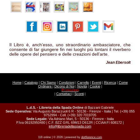
Il Libro è, anch’esso, uno straordinario ambasciatore, che
consente di far giungere fin nei luoghi più lontani il riverbero
delle opere del pensiero e delle creazioni dell’arte.
Jean Ebersolt
Home
|
Catalogo
|
Chi Siamo
|
Condizioni
|
Carrello
|
Eventi
|
Ricerca
|
Come
Ordinare
|
Dicono di Noi
|
Novità
|
Cookie
|
Promozioni
|
Contattaci
|
Sconti
|
L.d.S. - Libreria della Spada Online
di Bazzani Gabriele
Sede Operativa:
Via Augusto Barazzuoli 6 R - 50136 - Firenze - Italia | Tel. (+39) 055
9752994 - Cell. (+39) 320 7019705
Sede Legale:
Via Adriano Mari, 5 - 50136 - Firenze - Italia
P.Iva 06192950480 | C.F. BZZ GRL 69M13 D612R | CCIAA FI 608172 |
info@libreriadellaspada.com
118 online | © 2026 | powered by
dotflorence.com