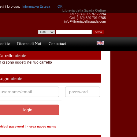
ti il loro uso.
Informativa Estesa
OK
Libreria della Spada Online
Tel.: (+39) 055 975 2994
Cell. (+39) 320 701 9705
info@libreriadellaspada.com
ookie
Dicono di Noi
Contattaci
arrello
utente
 ci sono oggetti nel tuo carrello
Login
utente
ichiedi password
|
»
crea nuovo utente