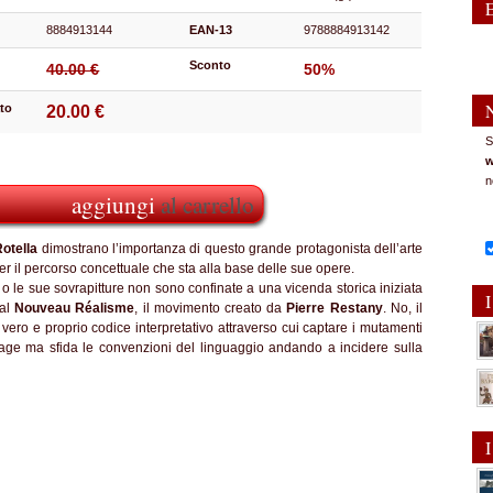
8884913144
EAN-13
9788884913142
Sconto
40.00 €
50%
to
20.00 €
S
w
n
aggiungi
al carrello
otella
dimostrano l’importanza di questo grande protagonista dell’arte
 per il percorso concettuale che sta alla base delle sue opere.
 o le sue sovrapitture non sono confinate a una vicenda storica iniziata
I
 al
Nouveau Réalisme
, il movimento creato da
Pierre Restany
. No, il
ero e proprio codice interpretativo attraverso cui captare i mutamenti
age ma sfida le convenzioni del linguaggio andando a incidere sulla
I