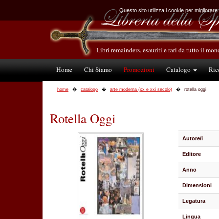
Questo sito utilizza i cookie per migliorare
Libri remainders, esauriti e rari da tutto il mo
Home
Chi Siamo
Promozioni
Catalogo
Ric
home
catalogo
arte moderna (xx e xxi secolo)
rotella oggi
Rotella Oggi
Autore/i
Editore
Anno
Dimensioni
Legatura
Lingua