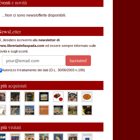
Eventi
e novità
...Non ci sono news/offerte disponibili.
News
Letter
ì, desidero iscrivermi alla
newsletter di
ww.libreriadellaspada.com
ed essere sempre informato sulle
ovità e sugli sconti.
Autorizzo il trattamento dei dati (D.L. 30/06/2003 n.196)
 più
acquistati
 più
visitati