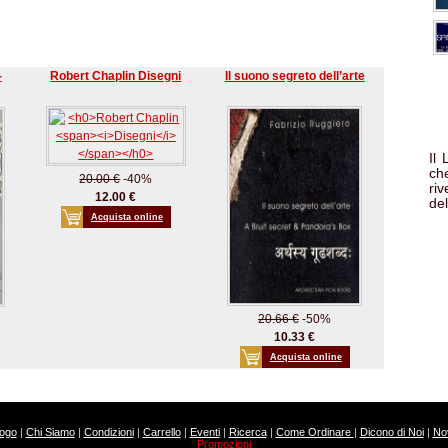
-
Robert Chaplin Disegni
Il suono segreto dell’arte
Il
che
20.00 €
-40%
ri
12.00 €
del
Acquista online
20.66 €
-50%
10.33 €
Acquista online
logo
|
Chi Siamo
|
Condizioni
|
Carrello
|
Eventi
|
Ricerca
|
Come Ordinare
|
Dicono di Noi
|
Nov
Promozioni