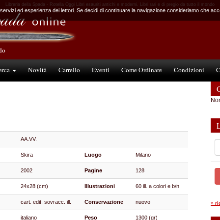
Libreria della Spada - Rotella Oggi Libri esauriti antichi e moderni. Libri rari e di pregio da tutto il mondo
 servizi ed esperienza dei lettori. Se decidi di continuare la navigazione consideriamo che accet
ndo
erca
Novità
Carrello
Eventi
Come Ordinare
Condizioni
C
C
Non
AA.VV.
Skira
Luogo
Milano
2002
Pagine
128
24x28 (cm)
Illustrazioni
60 ill. a colori e b/n
cart. edit. sovracc. ill.
Conservazione
nuovo
»
r
italiano
Peso
1300 (gr)