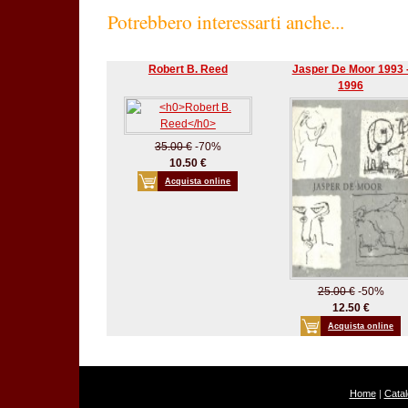
Potrebbero interessarti anche...
Robert B. Reed
Jasper De Moor 1993 
1996
35.00 €
-70%
10.50 €
Acquista online
25.00 €
-50%
12.50 €
Acquista online
Home
|
Cata