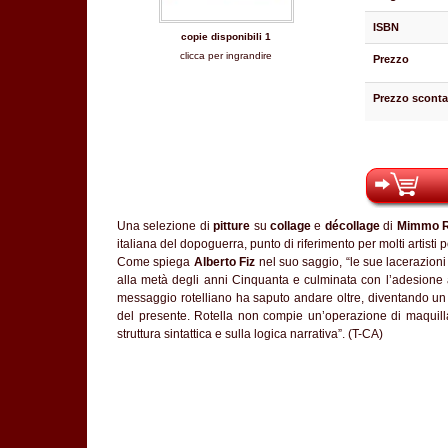
ISBN
copie disponibili 1
clicca per ingrandire
Prezzo
Prezzo sconta
Una selezione di
pitture
su
collage
e
décollage
di
Mimmo R
italiana del dopoguerra, punto di riferimento per molti artisti
Come spiega
Alberto Fiz
nel suo saggio, “le sue lacerazioni
alla metà degli anni Cinquanta e culminata con l’adesione
messaggio rotelliano ha saputo andare oltre, diventando un v
del presente. Rotella non compie un’operazione di maquill
struttura sintattica e sulla logica narrativa”. (T-CA)