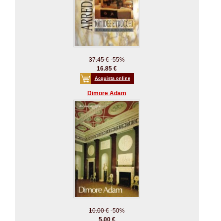
37.45 €
-55%
16.85 €
Acquista online
Dimore Adam
10.00 €
-50%
5.00 €