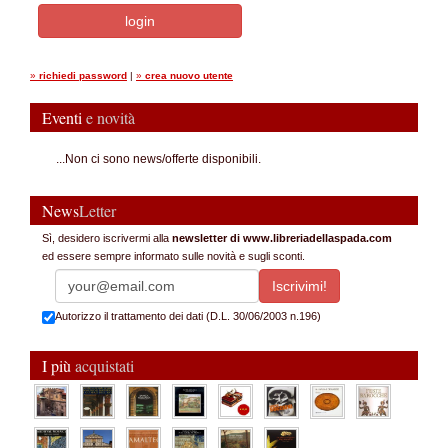
»
richiedi password
|
»
crea nuovo utente
Eventi
e novità
...Non ci sono news/offerte disponibili.
News
Letter
Sì, desidero iscrivermi alla
newsletter di www.libreriadellaspada.com
ed essere sempre informato sulle novità e sugli sconti.
Autorizzo il trattamento dei dati (D.L. 30/06/2003 n.196)
I più
acquistati