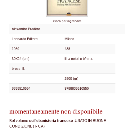
clicca per ingrandire
Alexandre Pradère
Leonardo Editore
Milano
1989
438
30X24 (cm)
ill. a colori e b/n n.t.
bross. ill.
2800 (gr)
8835510554
9788835510550
momentaneamente non disponibile
Bel volume
sull'ebanisteria francese
.USATO IN BUONE
CONDIZIONI. (T- CA)