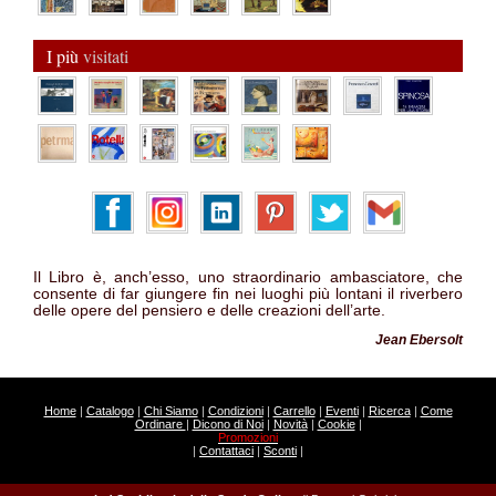
I più
visitati
Il Libro è, anch’esso, uno straordinario ambasciatore, che
consente di far giungere fin nei luoghi più lontani il riverbero
delle opere del pensiero e delle creazioni dell’arte.
Jean Ebersolt
Home
|
Catalogo
|
Chi Siamo
|
Condizioni
|
Carrello
|
Eventi
|
Ricerca
|
Come
Ordinare
|
Dicono di Noi
|
Novità
|
Cookie
|
Promozioni
|
Contattaci
|
Sconti
|