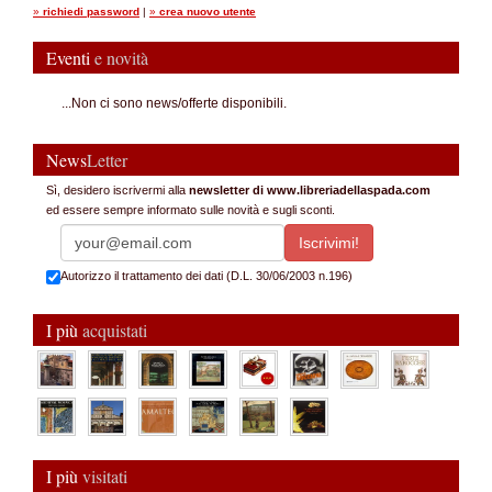
»
richiedi password
|
»
crea nuovo utente
Eventi
e novità
...Non ci sono news/offerte disponibili.
News
Letter
Sì, desidero iscrivermi alla
newsletter di www.libreriadellaspada.com
ed essere sempre informato sulle novità e sugli sconti.
Autorizzo il trattamento dei dati (D.L. 30/06/2003 n.196)
I più
acquistati
I più
visitati