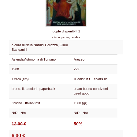
copie disponibili 1
clicca per ingrandire
a cura di Nella Nardini Corazza, Giulio
Stanganini
Azienda Autonoma di Turismo
Arezzo
1988
222
17x24 (cm)
ill. colori n.t. - colors ills
bross. ill. a colori - paperback
usato buone condizioni -
used good
Italiano - Italian text
1500 (gr)
N/D - N/A
N/D - N/A
12.00 €
50%
6.00 €