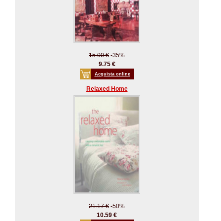
15.00 €
-35%
9.75 €
Acquista online
Relaxed Home
21.17 €
-50%
10.59 €