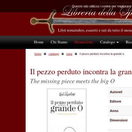
Il pezzo perduto incontra l
Questo sito utilizza i cookie per migliorare
Libri remainders, esauriti e rari da tutto il mo
Home
Chi Siamo
Promozioni
Catalogo
Ric
home
catalogo
varia
il pezzo perduto incontra la grande o
Il pezzo perduto incontra la gra
The missing piece meets the big O
Autore/i
Editore
Anno
Dimensioni