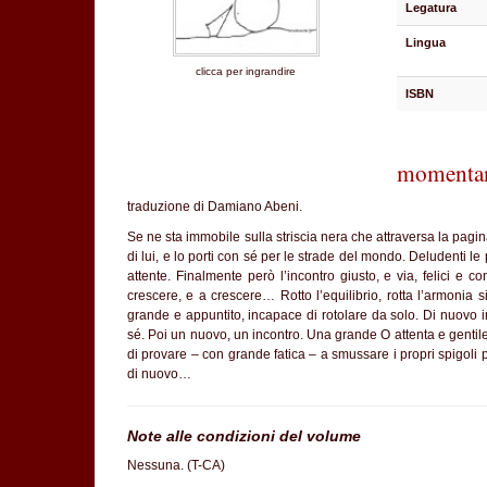
Legatura
Lingua
clicca per ingrandire
ISBN
momentan
traduzione di Damiano Abeni.
Se ne sta immobile sulla striscia nera che attraversa la pagin
di lui, e lo porti con sé per le strade del mondo. Deludenti le
attente. Finalmente però l’incontro giusto, e via, felici e c
crescere, e a crescere… Rotto l’equilibrio, rotta l’armonia 
grande e appuntito, incapace di rotolare da solo. Di nuovo in
sé. Poi un nuovo, un incontro. Una grande O attenta e gentil
di provare – con grande fatica – a smussare i propri spigoli p
di nuovo…
Note alle condizioni del volume
Nessuna. (T-CA)