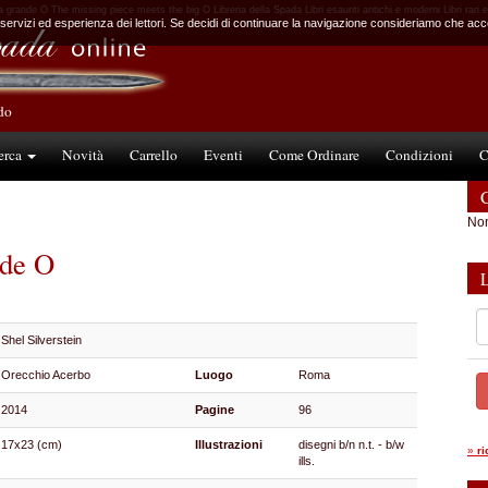
a grande O The missing piece meets the big O Libreria della Spada Libri esauriti antichi e moderni Libri rari e
 servizi ed esperienza dei lettori. Se decidi di continuare la navigazione consideriamo che accet
ndo
erca
Novità
Carrello
Eventi
Come Ordinare
Condizioni
C
C
Non
nde O
Shel Silverstein
Orecchio Acerbo
Luogo
Roma
2014
Pagine
96
17x23 (cm)
Illustrazioni
disegni b/n n.t. - b/w
»
r
ills.