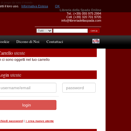
 di pregio da tutto il mondo
ti il loro uso.
Informativa Estesa
OK
Libreria della Spada Online
Tel.: (+39) 055 975 2994
Cell. (+39) 320 701 9705
info@libreriadellaspada.com
ookie
Dicono di Noi
Contattaci
arrello
utente
 ci sono oggetti nel tuo carrello
Login
utente
ichiedi password
|
»
crea nuovo utente