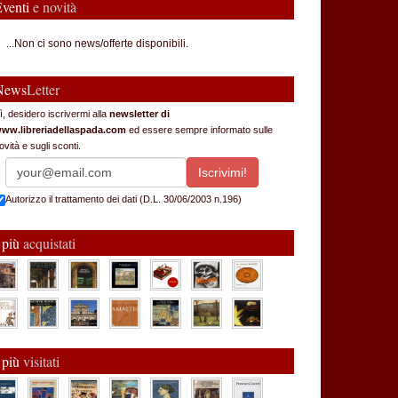
Eventi
e novità
...Non ci sono news/offerte disponibili.
News
Letter
ì, desidero iscrivermi alla
newsletter di
ww.libreriadellaspada.com
ed essere sempre informato sulle
ovità e sugli sconti.
Autorizzo il trattamento dei dati (D.L. 30/06/2003 n.196)
 più
acquistati
 più
visitati