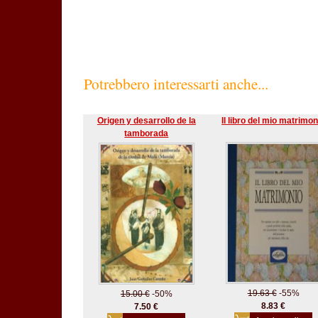
Potrebbero interessarti anche...
Origen y desarrollo de la
Il libro del mio matrimon
tamborada
19.63 €
-55%
15.00 €
-50%
8.83 €
7.50 €