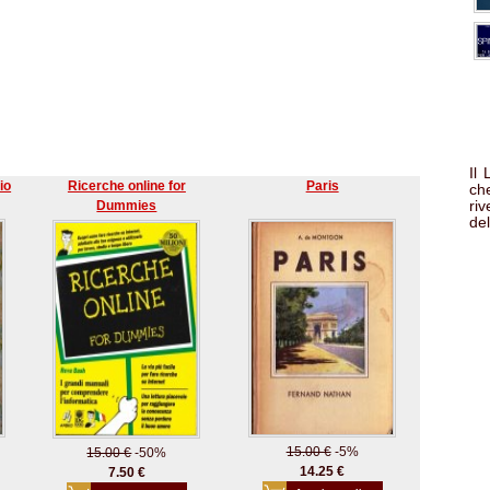
Il
io
Ricerche online for
Paris
che
ri
Dummies
del
15.00 €
-5%
15.00 €
-50%
14.25 €
7.50 €