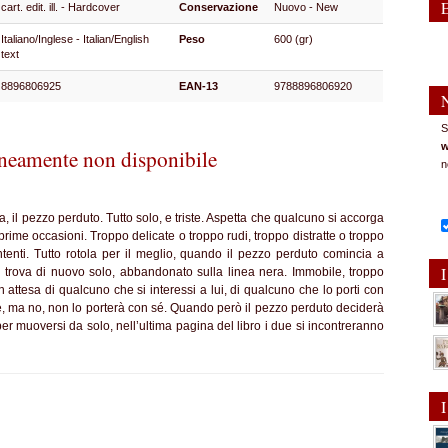
cart. edit. ill. - Hardcover
Conservazione
Nuovo - New
Italiano/Inglese - Italian/English
Peso
600 (gr)
text
8896806925
EAN-13
9788896806920
S
w
eamente non disponibile
n
a, il pezzo perduto. Tutto solo, e triste. Aspetta che qualcuno si accorga
 prime occasioni. Troppo delicate o troppo rudi, troppo distratte o troppo
ontenti. Tutto rotola per il meglio, quando il pezzo perduto comincia a
I
si trova di nuovo solo, abbandonato sulla linea nera. Immobile, troppo
 attesa di qualcuno che si interessi a lui, di qualcuno che lo porti con
e, ma no, non lo porterà con sé. Quando però il pezzo perduto deciderà
er muoversi da solo, nell’ultima pagina del libro i due si incontreranno
I