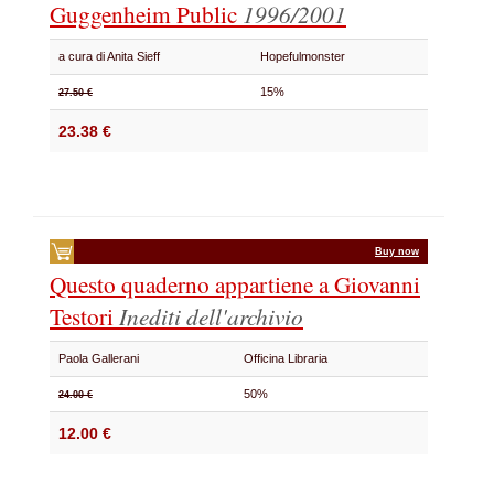
Guggenheim Public
1996/2001
a cura di Anita Sieff
Hopefulmonster
15%
27.50 €
23.38 €
Buy now
Questo quaderno appartiene a Giovanni
Testori
Inediti dell'archivio
Paola Gallerani
Officina Libraria
50%
24.00 €
12.00 €