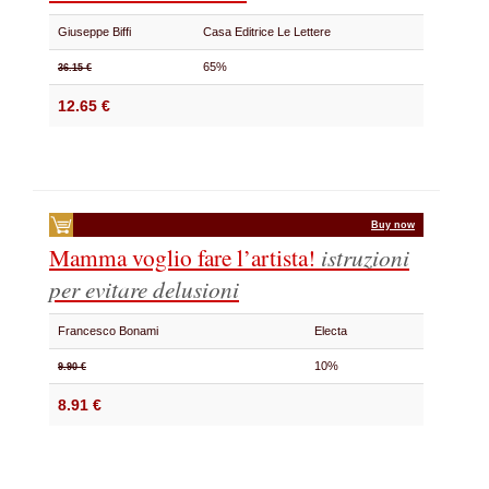
Giuseppe Biffi
Casa Editrice Le Lettere
65%
36.15 €
12.65 €
Buy now
Mamma voglio fare l’artista!
istruzioni
per evitare delusioni
Francesco Bonami
Electa
10%
9.90 €
8.91 €