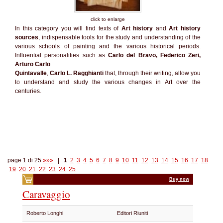
click to enlarge
In this category you will find texts of
Art history
and
Art history
sources
, indispensable tools for the study and understanding of the
various schools of painting and the various historical periods.
Influential personalities such as
Carlo del Bravo, Federico Zeri,
Arturo Carlo
Quintavalle
,
Carlo L. Ragghianti
that, through their writing, allow you
to understand and study the various changes in Art over the
centuries.
page 1 di 25
»»»
|
1
2
3
4
5
6
7
8
9
10
11
12
13
14
15
16
17
18
19
20
21
22
23
24
25
Buy now
Caravaggio
Roberto Longhi
Editori Riuniti