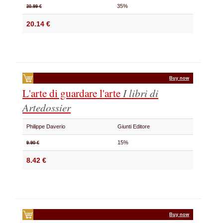
35%
30.99 €
20.14 €
Buy now
L'arte di guardare l'arte
I libri di
Artedossier
Philippe Daverio
Giunti Editore
15%
9.90 €
8.42 €
Buy now