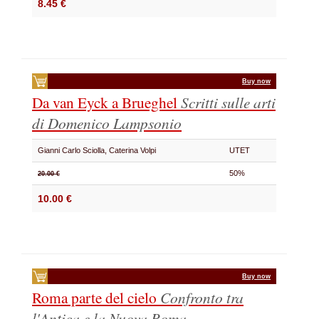
8.45 €
Buy now
Da van Eyck a Brueghel
Scritti sulle arti
di Domenico Lampsonio
Gianni Carlo Sciolla, Caterina Volpi
UTET
50%
20.00 €
10.00 €
Buy now
Roma parte del cielo
Confronto tra
l'Antica e la Nuova Roma