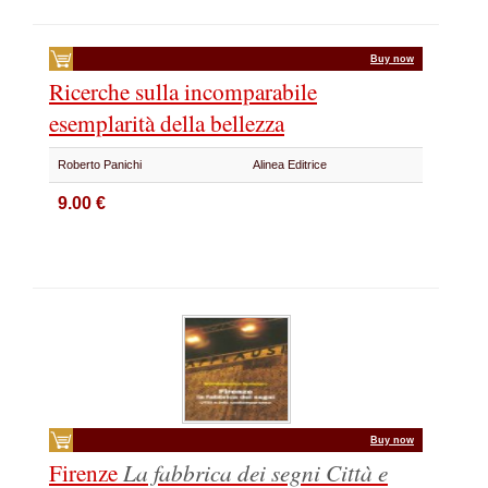
Buy now
Ricerche sulla incomparabile
esemplarità della bellezza
Roberto Panichi
Alinea Editrice
9.00 €
Buy now
Firenze
La fabbrica dei segni
Città e