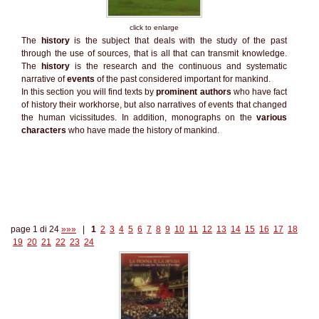
click to enlarge
The
history
is the subject that deals with the study of the past
through the use of sources, that is all that can transmit knowledge.
The
history
is the research and the continuous and systematic
narrative of
events
of the past considered important for mankind.
In this section you will find texts by
prominent authors
who have fact
of history their workhorse, but also narratives of events that changed
the human vicissitudes. In addition, monographs on the
various
characters
who have made the history of mankind.
page 1 di 24
»»»
|
1
2
3
4
5
6
7
8
9
10
11
12
13
14
15
16
17
18
19
20
21
22
23
24