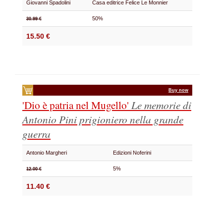
Giovanni Spadolini
Casa editrice Felice Le Monnier
50%
30.99 €
15.50 €
Buy now
'Dio è patria nel Mugello'
Le memorie di
Antonio Pini prigioniero nella grande
guerra
Antonio Margheri
Edizioni Noferini
5%
12.00 €
11.40 €