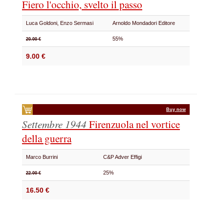
Fiero l'occhio, svelto il passo
Luca Goldoni, Enzo Sermasi
Arnoldo Mondadori Editore
55%
20.00 €
9.00 €
Buy now
Settembre 1944
Firenzuola nel vortice
della guerra
Marco Burrini
C&P Adver Effigi
25%
22.00 €
16.50 €