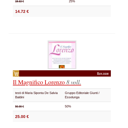
25%
19.63 €
14.72 €
Buy now
Il Magnifico Lorenzo
8 voll.
testi di Maria Siponta De Salvia
Gruppo Editoriale Giunti /
Baldini
Esselunga
50%
50.00 €
25.00 €