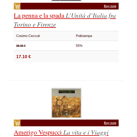
Buy now
La penna e la spada
L’Unità d’Italia fra
Torino e Firenze
Cosimo Ceccuti
Polistampa
55%
38.00 €
17.10 €
Buy now
Amerigo Vespucci
La vita e i Viaggi