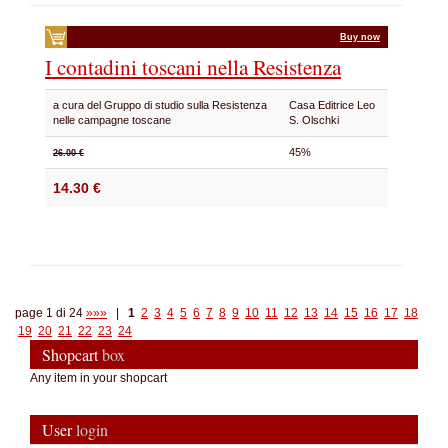
Buy now
I contadini toscani nella Resistenza
a cura del Gruppo di studio sulla Resistenza
Casa Editrice Leo
nelle campagne toscane
S. Olschki
45%
26.00 €
14.30 €
page 1 di 24
»»»
|
1
2
3
4
5
6
7
8
9
10
11
12
13
14
15
16
17
18
19
20
21
22
23
24
Shopcart
box
Any item in your shopcart
User
login