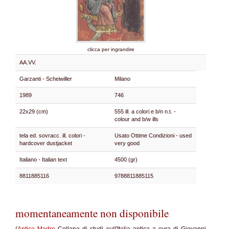
clicca per ingrandire
AA.VV.
Garzanti - Scheiwiller
Milano
1989
746
22x29 (cm)
555 ill. a colori e b/n n.t. -
colour and b/w ills
tela ed. sovracc. ill. colori -
Usato Ottime Condizioni - used
hardcover dustjacket
very good
Italiano - Italian text
4500 (gr)
8811885116
9788811885115
momentaneamente non disponibile