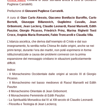
(
Antica Madre
Collana di studi sull'Italia antica a cura di Giovanni
Pugliese Carratelli).
Prefazione di
Giovanni Pugliese Carratelli.
A cura di
Gian Carlo Alessio, Giacomo Bonifacio Baroffio, Carlo
Bertelli, Giuseppe Billanovich, Guglielmo Cavallo, Jean
Gribomont, Jean Leclerq, Claudio Leonardi, Raoul Manselli, Edith
Pasztor, Giorgio Picasso, Friedrich Prinz, Marina Righetti Tosti
Croce, Angiola Maria Romanini, Fabio Troncarelli e Claudia Villa
.
L’istanza ascetica, che deriva dall’esempio di Cristo e dal suo
insegnamento, fu sentita nella Chiesa fin dalle origini, anche se nei
primi tempi, durante l’era dei martiri, non poté esprimersi in forme
istituzionalizzate a causa dei problemi connessi con la prima
espansione del messaggio cristiano in situazioni particolarmente
difficili.
Indice:
- Il Monachesimo Occidentale dalle origini al secolo XI di Giorgio
Picasso.
- Il Monachesimo nel basso medioevo di Raoul Manselli ed Edtih
Pasztor.
- Il Monachesimo Orientale di Jean Gribomont.
- Il Monachesimo Femminile di Edith Pasztor.
- La Spiritualità Monastica dal IV al XIII secolo di Claudio Leonardi.
- Filosofia e Teologia di Jean Leclercq.