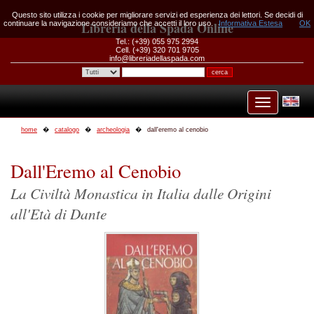
Questo sito utilizza i cookie per migliorare servizi ed esperienza dei lettori. Se decidi di
continuare la navigazione consideriamo che accetti il loro uso.
Libreria della Spada Online
Informativa Estesa
OK
Tel.: (+39) 055 975 2994
Cell. (+39) 320 701 9705
info@libreriadellaspada.com
home
catalogo
archeologia
dall'eremo al cenobio
Dall'Eremo al Cenobio
La Civiltà Monastica in Italia dalle Origini
all'Età di Dante