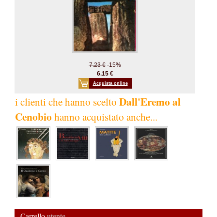
7.23 €
-15%
6.15 €
Acquista online
Dall'Eremo al
i clienti che hanno scelto
Cenobio
hanno acquistato anche...
Carrello
utente