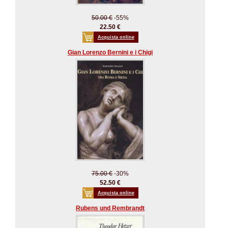
50.00 €
-55%
22.50 €
Acquista online
Gian Lorenzo Bernini e i Chigi
75.00 €
-30%
52.50 €
Acquista online
Rubens und Rembrandt