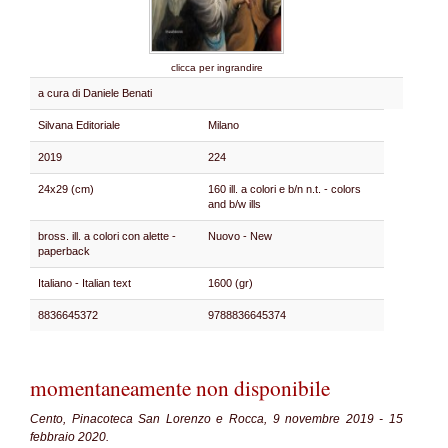
clicca per ingrandire
a cura di Daniele Benati
Silvana Editoriale
Milano
2019
224
24x29 (cm)
160 ill. a colori e b/n n.t. - colors
and b/w ills
bross. ill. a colori con alette -
Nuovo - New
paperback
Italiano - Italian text
1600 (gr)
8836645372
9788836645374
momentaneamente non disponibile
Cento, Pinacoteca San Lorenzo e Rocca, 9 novembre 2019 - 15
febbraio 2020.