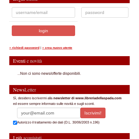
»
richiedi password
|
»
crea nuovo utente
Eventi
e novità
...Non ci sono news/offerte disponibili.
News
Letter
Sì, desidero iscrivermi alla
newsletter di www.libreriadellaspada.com
ed essere sempre informato sulle novità e sugli sconti.
Autorizzo il trattamento dei dati (D.L. 30/06/2003 n.196)
I più
acquistati