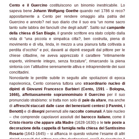
Cento e il Guercino
costituiscono un binomio inestricabile. Lo
sapeva bene
Johann Wolfgang Goethe
quando nel 1786 si reco?
appositamente a Cento per rendere omaggio alla patria del
Guercino e annoto? nel suo diario che il suo era “un nome sacro
tanto sulle labbra dei fanciulli che degli adulti”. Salito sul
campanile
della chiesa di San Biagio
, il grande scrittore era stato colpito dalla
vista di “una piccola e simpatica citta?, ben costruita, piena di
movimento e di vita, linda, in mezzo a una pianura tutta coltivata a
perdita d’occhio” e poi, davanti ai dipinti eseguiti dal pittore per le
chiese cittadine, ne aveva apprezzato il carattere “intimamente
esperto, virilmente integro, senza forzature”, rimarcando la piena
sintonia con l’attitudine serenamente attiva e intraprendente dei suoi
concittadini.
Nonostante le perdite subite in seguito alle spoliazioni di epoca
napoleonica, Cento conserva tuttora uno
straordinario nucleo di
dipinti di Giovanni Francesco Barbieri (Cento, 1591 - Bologna,
1666), affettuosamente soprannominato il Guercino
per il suo
pronunciato strabismo: si tratta non solo di
pale da altare
, ma anche
di
affreschi staccati dalle case dei benestanti centesi (i Pannini, i
Benotti)
e di
disegni
pervenuti alle
raccolte comunali
. A tale nucleo
– che comprende capolavori assoluti del
barocco italiano
, come il
Cristo risorto che appare alla Madre
(1628-1630) o le
tele poste a
decorazione della cappella di famiglia nella chiesa del Santissimo
Rosario
(1643-1645) – si affianca in questo volume l’esame di altri