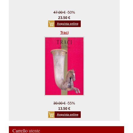
47.00 €
-50%
23.50 €
Acquista online
Traci
30.00 €
-55%
13.50 €
Acquista online
Carrello
utente