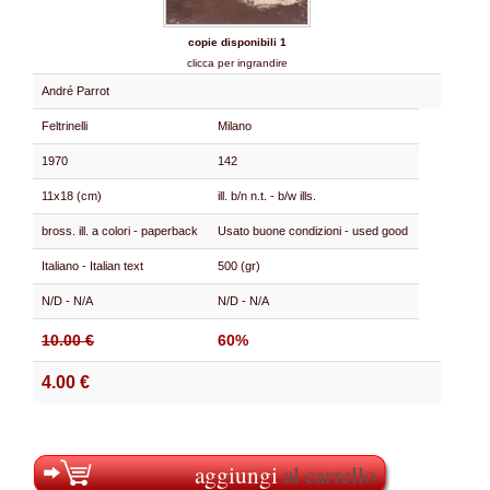
copie disponibili 1
clicca per ingrandire
André Parrot
Feltrinelli
Milano
1970
142
11x18 (cm)
ill. b/n n.t. - b/w ills.
bross. ill. a colori - paperback
Usato buone condizioni - used good
Italiano - Italian text
500 (gr)
N/D - N/A
N/D - N/A
10.00 €
60%
4.00 €
aggiungi
al carrello