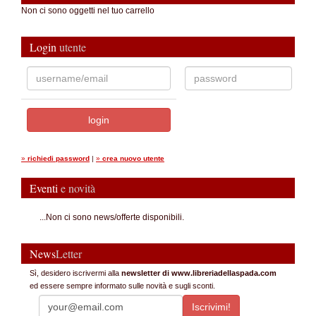
Non ci sono oggetti nel tuo carrello
Login
utente
»
richiedi password
|
»
crea nuovo utente
Eventi
e novità
...Non ci sono news/offerte disponibili.
News
Letter
Sì, desidero iscrivermi alla
newsletter di www.libreriadellaspada.com
ed essere sempre informato sulle novità e sugli sconti.