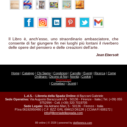
Il Libro è, anch’esso, uno straordinario ambasciatore, che
consente di far giungere fin nei luoghi più lontani il riverbero
delle opere del pensiero e delle creazioni dell’arte.
Jean Ebersolt
Home
|
Catalogo
|
Chi Siamo
|
Condizioni
|
Carrello
|
Eventi
|
Ricerca
|
Come
Ordinare
|
Dicono di Noi
|
Novità
|
Cookie
|
Promozioni
|
Contattaci
|
Sconti
|
L.d.S. - Libreria della Spada Online
di Bazzani Gabriele
Sede Operativa:
Via Augusto Barazzuoli 6 R - 50136 - Firenze - Italia | Tel. (+39) 055
9752994 - Cell. (+39) 320 7019705
Sede Legale:
Via Adriano Mari, 5 - 50136 - Firenze - Italia
P.Iva 06192950480 | C.F. BZZ GRL 69M13 D612R | CCIAA FI 608172 |
info@libreriadellaspada.com
89 online | © 2026 | powered by
dotflorence.com