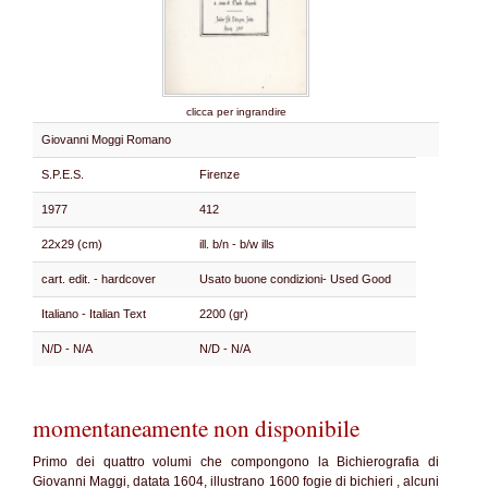
clicca per ingrandire
Giovanni Moggi Romano
S.P.E.S.
Firenze
1977
412
22x29 (cm)
ill. b/n - b/w ills
cart. edit. - hardcover
Usato buone condizioni- Used Good
Italiano - Italian Text
2200 (gr)
N/D - N/A
N/D - N/A
momentaneamente non disponibile
Primo dei quattro volumi che compongono la Bichierografia di
Giovanni Maggi, datata 1604, illustrano 1600 fogie di bichieri , alcuni