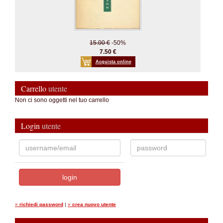
15.00 €
-50%
7.50 €
Acquista online
Carrello
utente
Non ci sono oggetti nel tuo carrello
Login
utente
»
richiedi password
|
»
crea nuovo utente