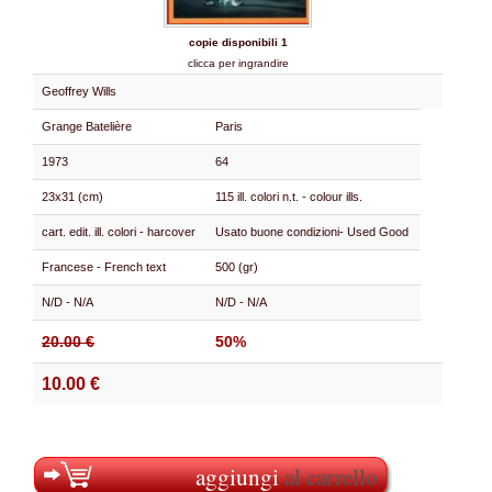
copie disponibili 1
clicca per ingrandire
Geoffrey Wills
Grange Batelière
Paris
1973
64
23x31 (cm)
115 ill. colori n.t. - colour ills.
cart. edit. ill. colori - harcover
Usato buone condizioni- Used Good
Francese - French text
500 (gr)
N/D - N/A
N/D - N/A
20.00 €
50%
10.00 €
aggiungi
al carrello