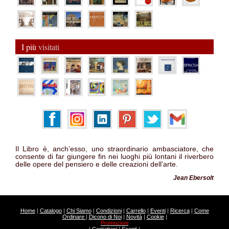
I più
visitati
Il Libro è, anch’esso, uno straordinario ambasciatore, che
consente di far giungere fin nei luoghi più lontani il riverbero
delle opere del pensiero e delle creazioni dell’arte.
Jean Ebersolt
Home
|
Catalogo
|
Chi Siamo
|
Condizioni
|
Carrello
|
Eventi
|
Ricerca
|
Come
Ordinare
|
Dicono di Noi
|
Novità
|
Cookie
|
Promozioni