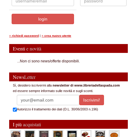
»
richiedi password
|
»
crea nuovo utente
Eventi
e novità
...Non ci sono news/offerte disponibili.
News
Letter
Sì, desidero iscrivermi alla
newsletter di www.libreriadellaspada.com
ed essere sempre informato sulle novità e sugli sconti.
Autorizzo il trattamento dei dati (D.L. 30/06/2003 n.196)
I più
acquistati