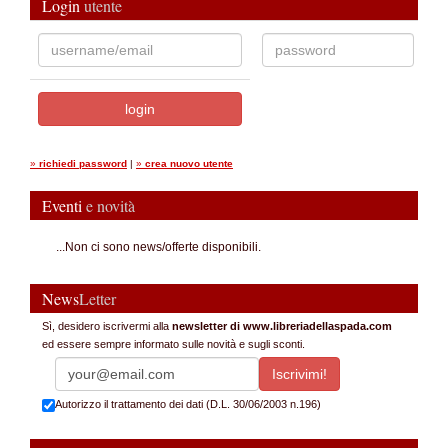
Login
utente
»
richiedi password
|
»
crea nuovo utente
Eventi
e novità
...Non ci sono news/offerte disponibili.
News
Letter
Sì, desidero iscrivermi alla
newsletter di www.libreriadellaspada.com
ed essere sempre informato sulle novità e sugli sconti.
Autorizzo il trattamento dei dati (D.L. 30/06/2003 n.196)