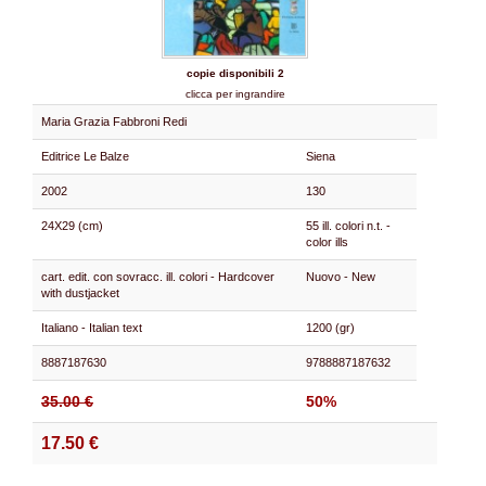
copie disponibili 2
clicca per ingrandire
Maria Grazia Fabbroni Redi
Editrice Le Balze
Siena
2002
130
24X29 (cm)
55 ill. colori n.t. -
color ills
cart. edit. con sovracc. ill. colori - Hardcover
Nuovo - New
with dustjacket
Italiano - Italian text
1200 (gr)
8887187630
9788887187632
35.00 €
50%
17.50 €