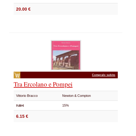
20.00 €
Compralo subito
Tra Ercolano e Pompei
Vittorio Bracco
Newton & Compton
15%
7.23 €
6.15 €