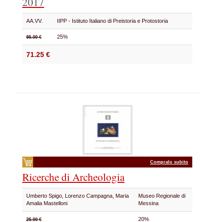
2017
AA.VV.
IIPP - Istituto Italiano di Preistoria e Protostoria
25%
95.00 €
71.25 €
Compralo subito
Ricerche di Archeologia
Umberto Spigo, Lorenzo Campagna, Maria
Museo Regionale di
Amalia Mastelloni
Messina
20%
25.00 €