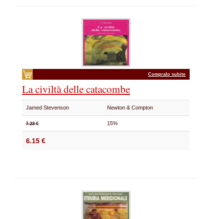
Compralo subito
La civiltà delle catacombe
Jamed Stevenson
Newton & Compton
15%
7.23 €
6.15 €