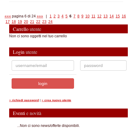
«««
pagina 6 di 24
»»»
|
1
2
3
4
5
6
7
8
9
10
11
12
13
14
15
16
17
18
19
20
21
22
23
24
Carrello
utente
Non ci sono oggetti nel tuo carrello
Login
utente
»
richiedi password
|
»
crea nuovo utente
Eventi
e novità
...Non ci sono news/offerte disponibili.