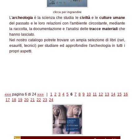
clicca per ingrandire
L'
archeologia
è la scienza che studia le
civiltà
e le
culture umane
del passato e le loro relazioni con l'ambiente circostante, mediante
la raccolta, la documentazione e l'analisi delle
tracce materiali
che
hanno lasciato.
Nel nostro catalogo potrete trovare un ampia selezione di libri (rari,
esauriti, tecnici) per studiare ed approfondire l'archeologia in tutti i
propri aspetti.
«««
pagina 6 di 24
»»»
|
1
2
3
4
5
6
7
8
9
10
11
12
13
14
15
16
17
18
19
20
21
22
23
24