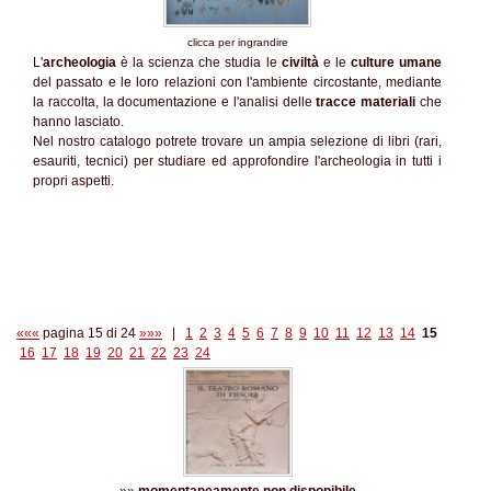
clicca per ingrandire
L'
archeologia
è la scienza che studia le
civiltà
e le
culture umane
del passato e le loro relazioni con l'ambiente circostante, mediante
la raccolta, la documentazione e l'analisi delle
tracce materiali
che
hanno lasciato.
Nel nostro catalogo potrete trovare un ampia selezione di libri (rari,
esauriti, tecnici) per studiare ed approfondire l'archeologia in tutti i
propri aspetti.
«««
pagina 15 di 24
»»»
|
1
2
3
4
5
6
7
8
9
10
11
12
13
14
15
16
17
18
19
20
21
22
23
24