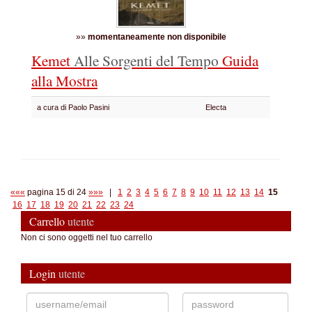
»»
momentaneamente non disponibile
Kemet
Alle Sorgenti del Tempo
Guida
alla Mostra
a cura di Paolo Pasini
Electa
«««
pagina 15 di 24
»»»
|
1
2
3
4
5
6
7
8
9
10
11
12
13
14
15
16
17
18
19
20
21
22
23
24
Carrello
utente
Non ci sono oggetti nel tuo carrello
Login
utente