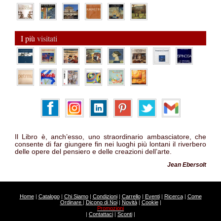
I più
visitati
Il Libro è, anch’esso, uno straordinario ambasciatore, che
consente di far giungere fin nei luoghi più lontani il riverbero
delle opere del pensiero e delle creazioni dell’arte.
Jean Ebersolt
Home
|
Catalogo
|
Chi Siamo
|
Condizioni
|
Carrello
|
Eventi
|
Ricerca
|
Come
Ordinare
|
Dicono di Noi
|
Novità
|
Cookie
|
Promozioni
|
Contattaci
|
Sconti
|