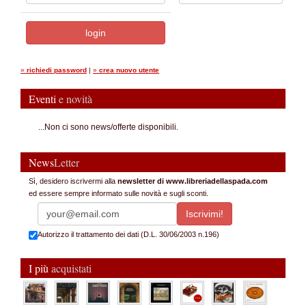
»
richiedi password
|
»
crea nuovo utente
Eventi
e novità
...Non ci sono news/offerte disponibili.
News
Letter
Sì, desidero iscrivermi alla
newsletter di www.libreriadellaspada.com
ed essere sempre informato sulle novità e sugli sconti.
Autorizzo il trattamento dei dati (D.L. 30/06/2003 n.196)
I più
acquistati