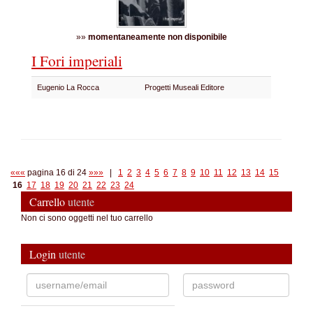
»»
momentaneamente non disponibile
I Fori imperiali
Eugenio La Rocca
Progetti Museali Editore
«««
pagina 16 di 24
»»»
|
1
2
3
4
5
6
7
8
9
10
11
12
13
14
15
16
17
18
19
20
21
22
23
24
Carrello
utente
Non ci sono oggetti nel tuo carrello
Login
utente