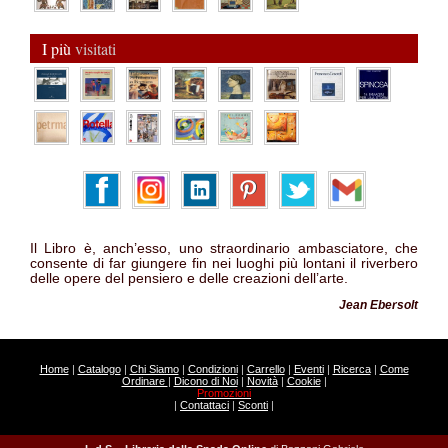
I più
visitati
Il Libro è, anch’esso, uno straordinario ambasciatore, che
consente di far giungere fin nei luoghi più lontani il riverbero
delle opere del pensiero e delle creazioni dell’arte.
Jean Ebersolt
Home
|
Catalogo
|
Chi Siamo
|
Condizioni
|
Carrello
|
Eventi
|
Ricerca
|
Come
Ordinare
|
Dicono di Noi
|
Novità
|
Cookie
|
Promozioni
|
Contattaci
|
Sconti
|