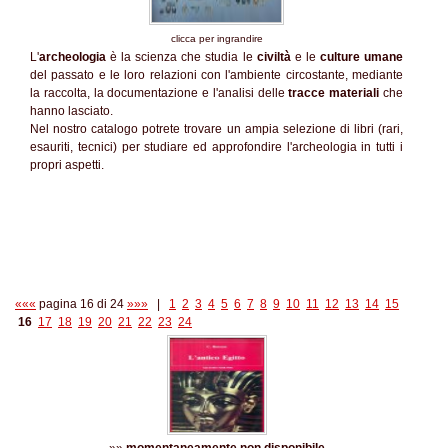
clicca per ingrandire
L'
archeologia
è la scienza che studia le
civiltà
e le
culture umane
del passato e le loro relazioni con l'ambiente circostante, mediante
la raccolta, la documentazione e l'analisi delle
tracce materiali
che
hanno lasciato.
Nel nostro catalogo potrete trovare un ampia selezione di libri (rari,
esauriti, tecnici) per studiare ed approfondire l'archeologia in tutti i
propri aspetti.
«««
pagina 16 di 24
»»»
|
1
2
3
4
5
6
7
8
9
10
11
12
13
14
15
16
17
18
19
20
21
22
23
24