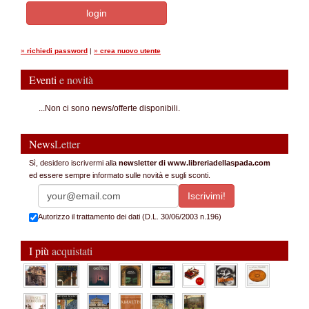
»
richiedi password
|
»
crea nuovo utente
Eventi
e novità
...Non ci sono news/offerte disponibili.
News
Letter
Sì, desidero iscrivermi alla
newsletter di www.libreriadellaspada.com
ed essere sempre informato sulle novità e sugli sconti.
Autorizzo il trattamento dei dati (D.L. 30/06/2003 n.196)
I più
acquistati