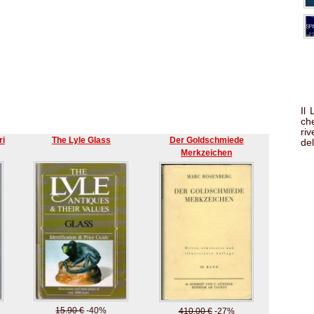
Il
che
ri
ri
The Lyle Glass
Der Goldschmiede
del
Merkzeichen
15.90 €
-40%
410.00 €
-27%