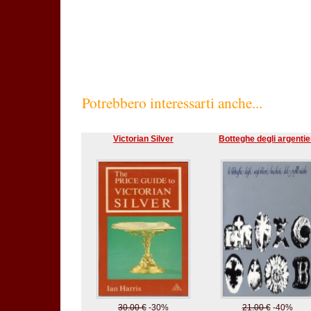
SC60%
Potrebbero interessarti anche...
Victorian Silver
Botteghe degli argentie
30.00 €
-30%
21.00 €
-40%