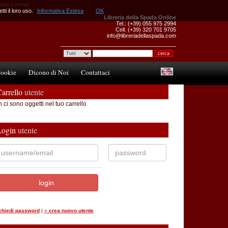
 tutto il mondo
ti il loro uso.
Informativa Estesa
OK
Libreria della Spada Online
Tel.: (+39) 055 975 2994
Cell. (+39) 320 701 9705
info@libreriadellaspada.com
ookie
Dicono di Noi
Contattaci
arrello
utente
 ci sono oggetti nel tuo carrello
Login
utente
ichiedi password
|
»
crea nuovo utente