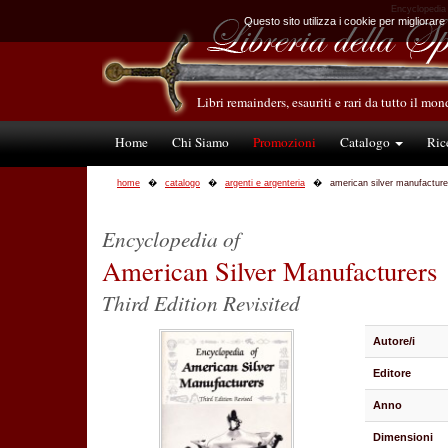
Encyclopedia o
Questo sito utilizza i cookie per migliorare
Libri remainders, esauriti e rari da tutto il mo
Home
Chi Siamo
Promozioni
Catalogo
Ric
home
catalogo
argenti e argenteria
american silver manufacture
Encyclopedia of
American Silver Manufacturers
Third Edition Revisited
Autore/i
Editore
Anno
Dimensioni