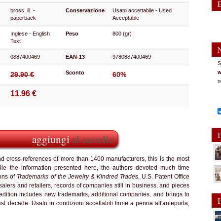
bross. ill. -
Conservazione
Usato accettabile - Used
paperback
Acceptable
Inglese - English
Peso
800 (gr)
Text
0887400469
EAN-13
9780887400469
S
w
Sconto
29.90 €
60%
n
11.96 €
I
aggiungi
al carrello
nd cross-references of more than 1400 manufacturers, this is the most
le the information presented here, the authors devoted much time
ons of
Trademarks of the Jewelry & Kindred Trades
, U.S. Patent Office
alers and retailers, records of companies still in business, and pieces
 edition includes new trademarks, additional companies, and brings to
I
 decade. Usato in condizioni accettabili firme a penna all'anteporta,