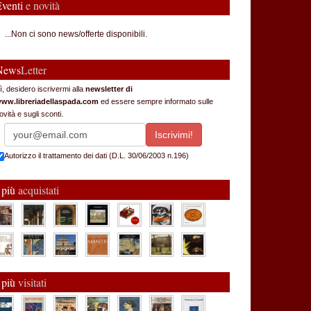
Eventi
e novità
...Non ci sono news/offerte disponibili.
News
Letter
ì, desidero iscrivermi alla
newsletter di
ww.libreriadellaspada.com
ed essere sempre informato sulle
ovità e sugli sconti.
Autorizzo il trattamento dei dati (D.L. 30/06/2003 n.196)
 più
acquistati
 più
visitati