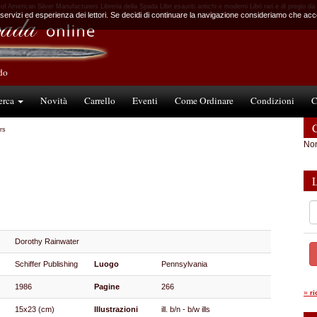
f American Silver Manufacturers Libreria della Spada Libri esauriti antichi e moderni Libri rari e di pregio da
 servizi ed esperienza dei lettori. Se decidi di continuare la navigazione consideriamo che accet
ndo
erca
Novità
Carrello
Eventi
Come Ordinare
Condizioni
C
C
rs
Non
Dorothy Rainwater
Schiffer Publishing
Luogo
Pennsylvania
1986
Pagine
266
»
r
15x23 (cm)
Illustrazioni
ill. b/n - b/w ills