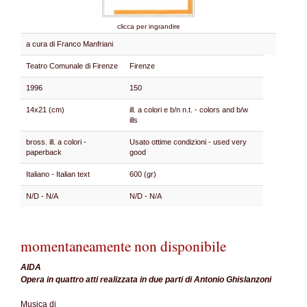
clicca per ingrandire
a cura di Franco Manfriani
Teatro Comunale di Firenze
Firenze
1996
150
14x21 (cm)
ill. a colori e b/n n.t. - colors and b/w
ills
bross. ill. a colori -
Usato ottime condizioni - used very
paperback
good
Italiano - Italian text
600 (gr)
N/D - N/A
N/D - N/A
momentaneamente non disponibile
AIDA
Opera in quattro atti realizzata in due parti di Antonio Ghislanzoni
Musica di