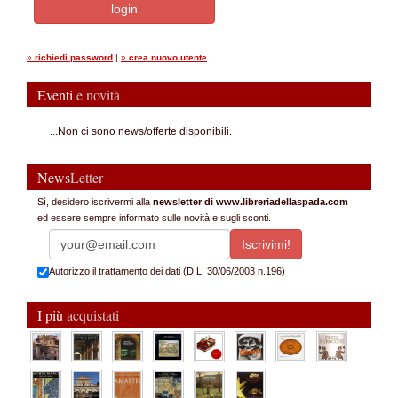
»
richiedi password
|
»
crea nuovo utente
Eventi
e novità
...Non ci sono news/offerte disponibili.
News
Letter
Sì, desidero iscrivermi alla
newsletter di www.libreriadellaspada.com
ed essere sempre informato sulle novità e sugli sconti.
Autorizzo il trattamento dei dati (D.L. 30/06/2003 n.196)
I più
acquistati