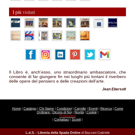
I più
visitati
Il Libro è, anch’esso, uno straordinario ambasciatore, che
consente di far giungere fin nei luoghi più lontani il riverbero
delle opere del pensiero e delle creazioni dell’arte.
Jean Ebersolt
Home
|
Catalogo
|
Chi Siamo
|
Condizioni
|
Carrello
|
Eventi
|
Ricerca
|
Come
Ordinare
|
Dicono di Noi
|
Novità
|
Cookie
|
Promozioni
|
Contattaci
|
Sconti
|
L.d.S. - Libreria della Spada Online
di Bazzani Gabriele