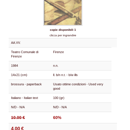
copie disponibili 1
clicca per ingrandire
AA.VV.
Teatro Comunale di
Firenze
Firenze
1984
n.n.
14x21 (cm)
ll. b/n n.t. - b/w ills
brossura - paperback
Usato ottime condizioni - Used very
good
Italiano - Italian text
100 (gr)
N/D - N/A
N/D - N/A
10.00 €
60%
4.00 €