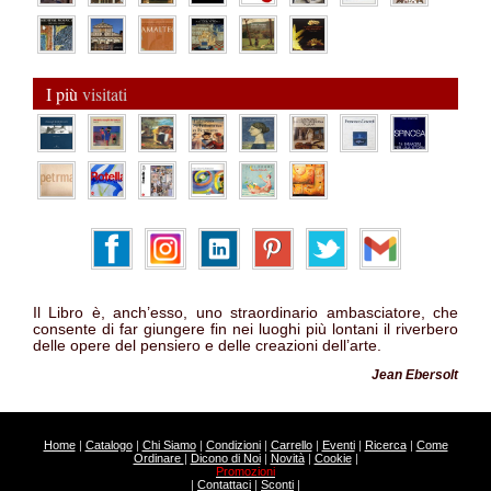
I più
visitati
Il Libro è, anch’esso, uno straordinario ambasciatore, che
consente di far giungere fin nei luoghi più lontani il riverbero
delle opere del pensiero e delle creazioni dell’arte.
Jean Ebersolt
Home
|
Catalogo
|
Chi Siamo
|
Condizioni
|
Carrello
|
Eventi
|
Ricerca
|
Come
Ordinare
|
Dicono di Noi
|
Novità
|
Cookie
|
Promozioni
|
Contattaci
|
Sconti
|