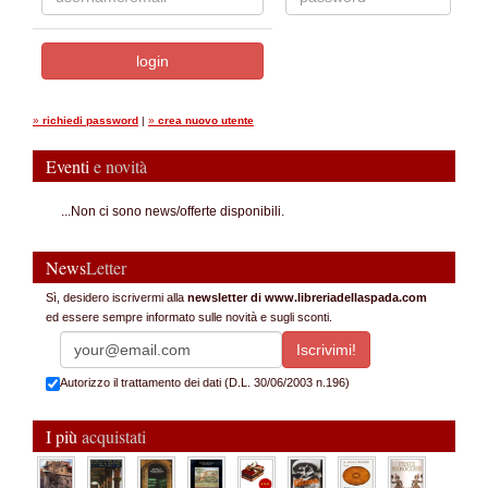
»
richiedi password
|
»
crea nuovo utente
Eventi
e novità
...Non ci sono news/offerte disponibili.
News
Letter
Sì, desidero iscrivermi alla
newsletter di www.libreriadellaspada.com
ed essere sempre informato sulle novità e sugli sconti.
Autorizzo il trattamento dei dati (D.L. 30/06/2003 n.196)
I più
acquistati