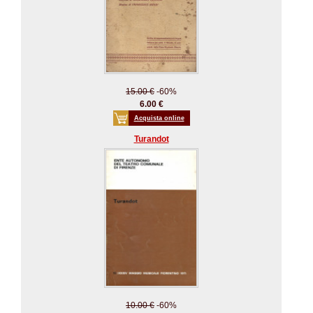
15.00 €
-60%
6.00 €
Acquista online
Turandot
10.00 €
-60%