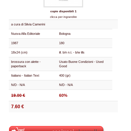
copie disponibili 1
clicca per ingrandire
a cura di Silvia Camerini
Nuova Alfa Editoriale
Bologna
1987
180
18x24 (cm)
ill. b/n n.t. - b/w ills
brossura con alette -
Usato Buone Condizioni - Used
paperback
Good
Italiano - Italian Text
400 (gr)
N/D - N/A
N/D - N/A
19.00 €
60%
7.60 €