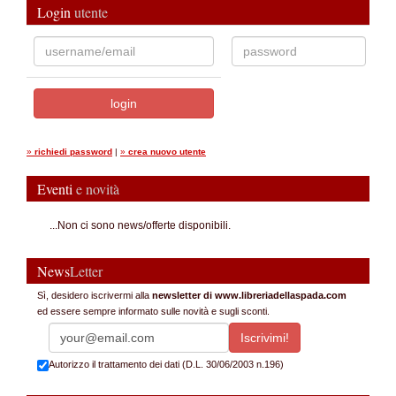
Login
utente
»
richiedi password
|
»
crea nuovo utente
Eventi
e novità
...Non ci sono news/offerte disponibili.
News
Letter
Sì, desidero iscrivermi alla
newsletter di www.libreriadellaspada.com
ed essere sempre informato sulle novità e sugli sconti.
Autorizzo il trattamento dei dati (D.L. 30/06/2003 n.196)