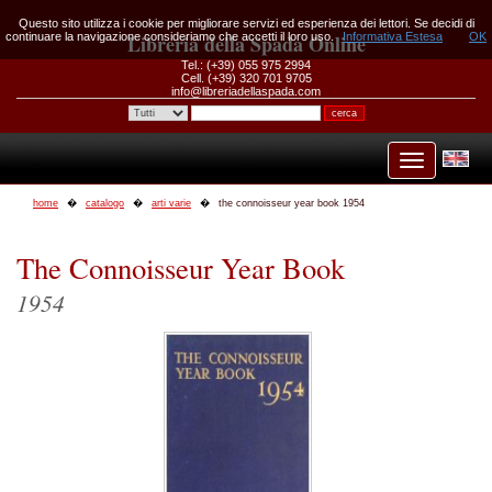
Questo sito utilizza i cookie per migliorare servizi ed esperienza dei lettori. Se decidi di
continuare la navigazione consideriamo che accetti il loro uso.
Libreria della Spada Online
Informativa Estesa
OK
Tel.: (+39) 055 975 2994
Cell. (+39) 320 701 9705
info@libreriadellaspada.com
home
catalogo
arti varie
the connoisseur year book 1954
The Connoisseur Year Book
1954