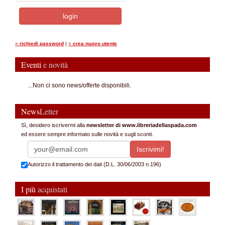
»
richiedi password
|
»
crea nuovo utente
Eventi
e novità
...Non ci sono news/offerte disponibili.
News
Letter
Sì, desidero iscrivermi alla
newsletter di www.libreriadellaspada.com
ed essere sempre informato sulle novità e sugli sconti.
Autorizzo il trattamento dei dati (D.L. 30/06/2003 n.196)
I più
acquistati