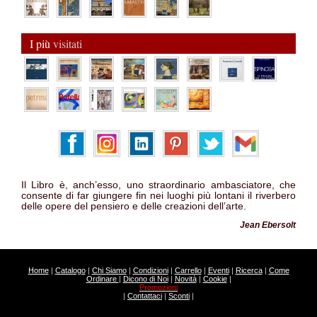
I più
visitati
Il Libro è, anch’esso, uno straordinario ambasciatore, che
consente di far giungere fin nei luoghi più lontani il riverbero
delle opere del pensiero e delle creazioni dell’arte.
Jean Ebersolt
Home
|
Catalogo
|
Chi Siamo
|
Condizioni
|
Carrello
|
Eventi
|
Ricerca
|
Come
Ordinare
|
Dicono di Noi
|
Novità
|
Cookie
|
Promozioni
|
Contattaci
|
Sconti
|