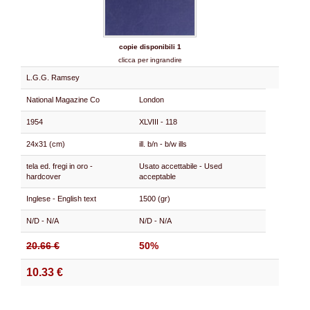
copie disponibili 1
clicca per ingrandire
L.G.G. Ramsey
National Magazine Co
London
1954
XLVIII - 118
24x31 (cm)
ill. b/n - b/w ills
tela ed. fregi in oro -
Usato accettabile - Used
hardcover
acceptable
Inglese - English text
1500 (gr)
N/D - N/A
N/D - N/A
20.66 €
50%
10.33 €