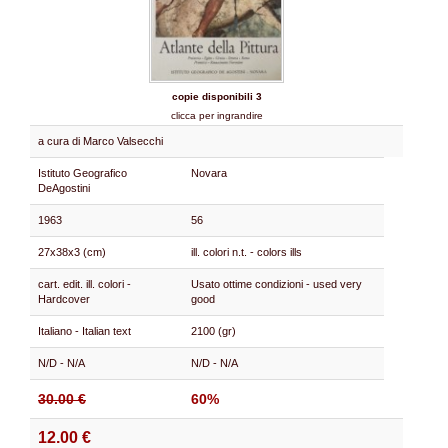
copie disponibili 3
clicca per ingrandire
a cura di Marco Valsecchi
Istituto Geografico
Novara
DeAgostini
1963
56
27x38x3 (cm)
ill. colori n.t. - colors ills
cart. edit. ill. colori -
Usato ottime condizioni - used very
Hardcover
good
Italiano - Italian text
2100 (gr)
N/D - N/A
N/D - N/A
30.00 €
60%
12.00 €