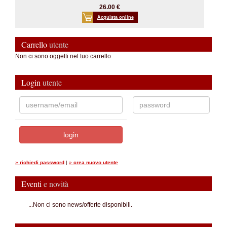
26.00 €
Acquista online
Carrello
utente
Non ci sono oggetti nel tuo carrello
Login
utente
»
richiedi password
|
»
crea nuovo utente
Eventi
e novità
...Non ci sono news/offerte disponibili.