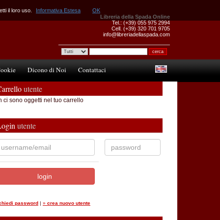
ti il loro uso.
Informativa Estesa
OK
Libreria della Spada Online
Tel.: (+39) 055 975 2994
Cell. (+39) 320 701 9705
info@libreriadellaspada.com
ookie
Dicono di Noi
Contattaci
arrello
utente
 ci sono oggetti nel tuo carrello
Login
utente
ichiedi password
|
»
crea nuovo utente