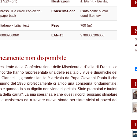
17x24 (cm)
Illustrazioni
ill. b/n n.t. - b/w ills.
bross. ill. a colori con alette -
Conservazione
usato come nuovo -
paperback
used like new
Italiano - Italian text
Peso
700 (gr)
888820606X
EAN-13
9788888206066
S
w
n
eamente non disponibile
i presidente della Confederazione delle Misericordie d'Italia di Francesco
ricordie hanno rappresentato una delle realtà più vive e dinamiche del
ve Giannelli -; grande slancio è arrivato da Papa Giovanni Paolo II che
I
nel giugno del 1986 profeticamente ci affidò una consegna fondamentale:
 e quando la sua dignità non viene rispettata. Siate promotori e fautori
ltura della carità". La mia speranza è che questi ricordi possano stimolare
 e assistenza ed a trovare nuove strade per stare vicini ai poveri del
I