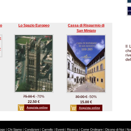
io
Lo Spazio Europeo
Cassa di Risparmio di
San Miniato
Il
che
ri
del
75.00 €
-70%
30.00 €
-50%
22.50 €
15.00 €
Acquista online
Acquista online
logo
|
Chi Siamo
|
Condizioni
|
Carrello
|
Eventi
|
Ricerca
|
Come Ordinare
|
Dicono di Noi
|
Nov