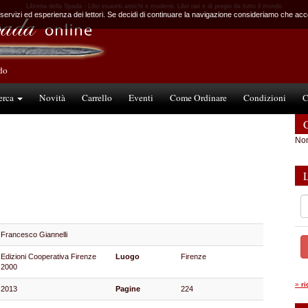
Libreria della Spada - Libri esauriti antichi e moderni. Libri rari e di pregio da tutto il mondo
 servizi ed esperienza dei lettori. Se decidi di continuare la navigazione consideriamo che accet
ndo
erca
Novità
Carrello
Eventi
Come Ordinare
Condizioni
C
C
Non
Francesco Giannelli
Edizioni Cooperativa Firenze
Luogo
Firenze
2000
»
r
2013
Pagine
224