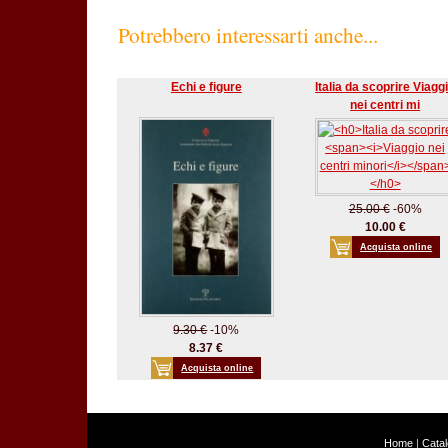
Potrebbero interessarti anche...
Echi e figure
Italia da scoprire Viagg
nei centri mi
25.00 €
-60%
10.00 €
Acquista online
9.30 €
-10%
8.37 €
Acquista online
Home
|
Cata