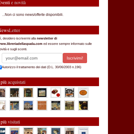
Eventi
e novità
...Non ci sono news/offerte disponibili.
News
Letter
ì, desidero iscrivermi alla
newsletter di
ww.libreriadellaspada.com
ed essere sempre informato sulle
ovità e sugli sconti.
Autorizzo il trattamento dei dati (D.L. 30/06/2003 n.196)
 più
acquistati
 più
visitati