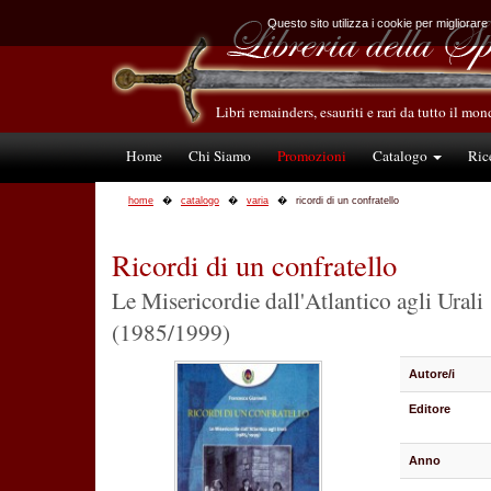
Questo sito utilizza i cookie per migliorare
Libri remainders, esauriti e rari da tutto il mo
Home
Chi Siamo
Promozioni
Catalogo
Ric
home
catalogo
varia
ricordi di un confratello
Ricordi di un confratello
Le Misericordie dall'Atlantico agli Urali
(1985/1999)
Autore/i
Editore
Anno