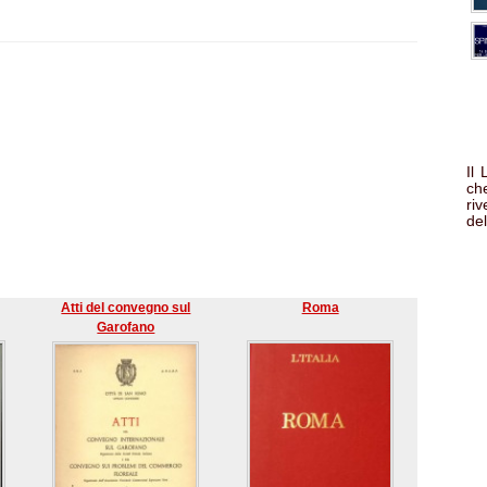
Il
che
ri
del
Atti del convegno sul
Roma
Garofano