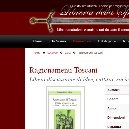
Ragionamenti Toscani Li
Questo sito utilizza i cookie per migliorare
Libri remainders, esauriti e rari da tutto il mo
Home
Chi Siamo
Promozioni
Catalogo
Ric
home
catalogo
varia
ragionamenti toscani
Ragionamenti Toscani
Libera discussione di idee, cultura, socie
Autore/i
Editore
Anno
Dimensioni
Legatura