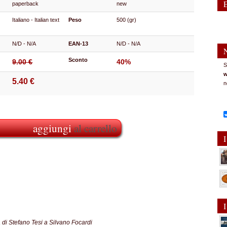
paperback
new
Italiano - Italian text
Peso
500 (gr)
N/D - N/A
EAN-13
N/D - N/A
Sconto
9.00 €
40%
S
w
5.40 €
n
aggiungi
al carrello
I
I
a di Stefano Tesi a Silvano Focardi