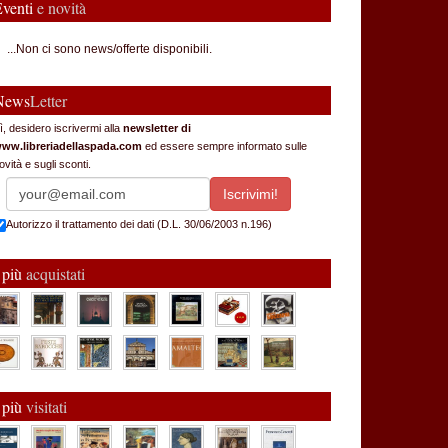
Eventi
e novità
...Non ci sono news/offerte disponibili.
News
Letter
ì, desidero iscrivermi alla
newsletter di
ww.libreriadellaspada.com
ed essere sempre informato sulle
ovità e sugli sconti.
Autorizzo il trattamento dei dati (D.L. 30/06/2003 n.196)
 più
acquistati
 più
visitati