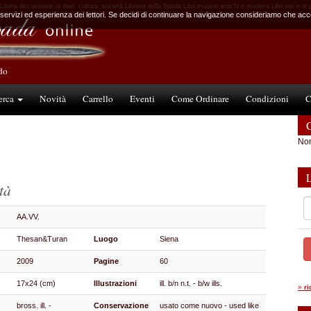
bera discussione di idee, cultura, società Libreria della Spada Libri esauriti antichi e moderni Libri rari e di 
 servizi ed esperienza dei lettori. Se decidi di continuare la navigazione consideriamo che accet
ndo
erca
Novità
Carrello
Eventi
Come Ordinare
Condizioni
C
C
Non
tà
AA.VV.
Thesan&Turan
Luogo
Siena
2009
Pagine
60
17x24 (cm)
Illustrazioni
ill. b/n n.t. - b/w ills.
»
r
bross. ill. -
Conservazione
usato come nuovo - used like