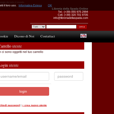
pregio da tutto il mondo
ti il loro uso.
Informativa Estesa
OK
Libreria della Spada Online
Tel.: (+39) 055 975 2994
Cell. (+39) 320 701 9705
info@libreriadellaspada.com
ookie
Dicono di Noi
Contattaci
arrello
utente
 ci sono oggetti nel tuo carrello
Login
utente
ichiedi password
|
»
crea nuovo utente