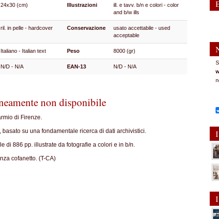
24x30 (cm)
Illustrazioni
ill. e tavv. b/n e colori - color
and b/w ills
ril. in pelle - hardcover
Conservazione
usato accettabile - used
acceptable
Italiano - Italian text
Peso
8000 (gr)
S
N/D - N/A
EAN-13
N/D - N/A
w
n
eamente non disponibile
rmio di Firenze.
ni, basato su una fondamentale ricerca di dati archivistici.
I
di 886 pp. illustrate da fotografie a colori e in b/n.
nza cofanetto. (T-CA)
I