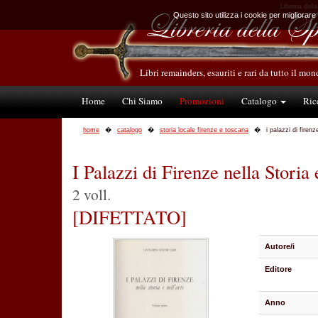
Libreria dell
Questo sito utilizza i cookie per migliorare
Libri remainders, esauriti e rari da tutto il mo
Home
Chi Siamo
Promozioni
Catalogo
Ric
home
catalogo
storia locale firenze e toscana
i palazzi di firenz
I Palazzi di Firenze nella Storia 
2 voll.
[DIFETTATO]
Autore/i
Editore
Anno