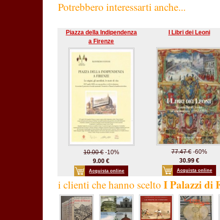
Potrebbero interessarti anche...
Piazza della Indipendenza
I Libri dei Leoni
a Firenze
77.47 €
-60%
10.00 €
-10%
30.99 €
9.00 €
Acquista online
Acquista online
I Palazzi di 
i clienti che hanno scelto