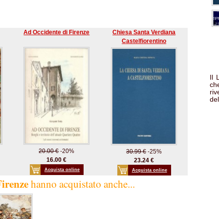
Ad Occidente di Firenze
Chiesa Santa Verdiana
Castelfiorentino
Il
che
ri
del
20.00 €
-20%
30.99 €
-25%
16.00 €
23.24 €
Acquista online
Acquista online
Firenze
hanno acquistato anche...