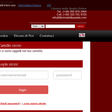
tutto il mondo
ti il loro uso.
Informativa Estesa
OK
Libreria della Spada Online
Tel.: (+39) 055 975 2994
Cell. (+39) 320 701 9705
info@libreriadellaspada.com
ookie
Dicono di Noi
Contattaci
arrello
utente
 ci sono oggetti nel tuo carrello
Login
utente
ichiedi password
|
»
crea nuovo utente