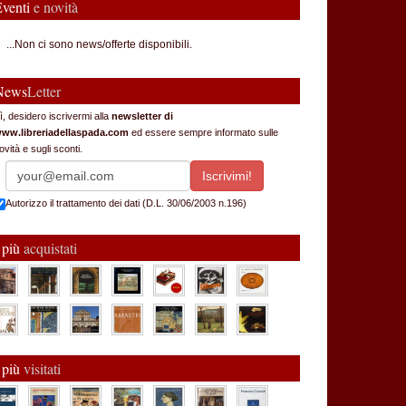
Eventi
e novità
...Non ci sono news/offerte disponibili.
News
Letter
ì, desidero iscrivermi alla
newsletter di
ww.libreriadellaspada.com
ed essere sempre informato sulle
ovità e sugli sconti.
Autorizzo il trattamento dei dati (D.L. 30/06/2003 n.196)
 più
acquistati
 più
visitati