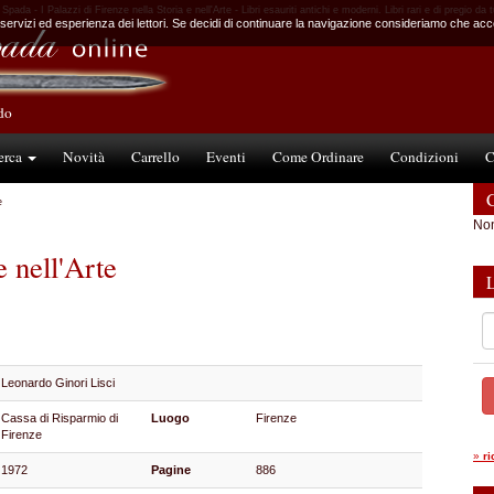
a Spada - I Palazzi di Firenze nella Storia e nell'Arte - Libri esauriti antichi e moderni. Libri rari e di pregio da 
 servizi ed esperienza dei lettori. Se decidi di continuare la navigazione consideriamo che accet
ndo
erca
Novità
Carrello
Eventi
Come Ordinare
Condizioni
C
C
e
Non
e nell'Arte
Leonardo Ginori Lisci
Cassa di Risparmio di
Luogo
Firenze
Firenze
»
r
1972
Pagine
886