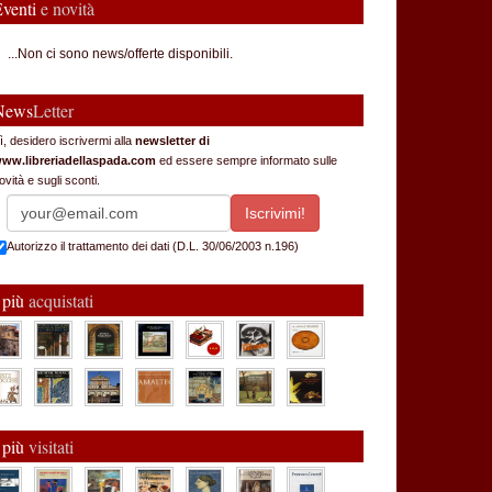
Eventi
e novità
...Non ci sono news/offerte disponibili.
News
Letter
ì, desidero iscrivermi alla
newsletter di
ww.libreriadellaspada.com
ed essere sempre informato sulle
ovità e sugli sconti.
Autorizzo il trattamento dei dati (D.L. 30/06/2003 n.196)
 più
acquistati
 più
visitati