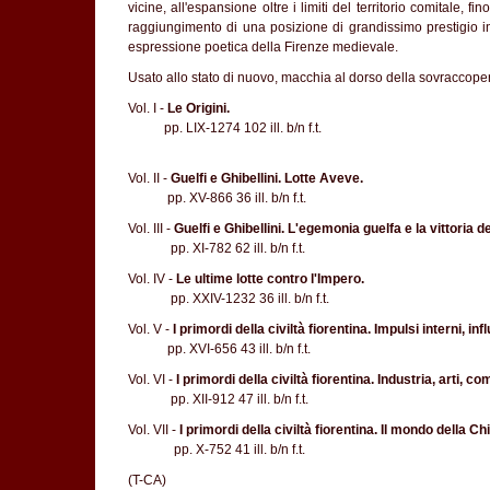
vicine, all'espansione oltre i limiti del territorio comitale, f
raggiungimento di una posizione di grandissimo prestigio i
espressione poetica della Firenze medievale.
Usato allo stato di nuovo, macchia al dorso della sovraccopert
Vol. I -
Le Origini.
pp. LIX-1274 102 ill. b/n f.t.
Vol. II -
Guelfi e Ghibellini. Lotte Aveve.
pp. XV-866 36 ill. b/n f.t.
Vol. III -
Guelfi e Ghibellini. L'egemonia guelfa e la vittoria de
pp. XI-782 62 ill. b/n f.t.
Vol. IV -
Le ultime lotte contro l'Impero.
pp. XXIV-1232 36 ill. b/n f.t.
Vol. V -
I primordi della civiltà fiorentina. Impulsi interni, inf
pp. XVI-656 43 ill. b/n f.t.
Vol. VI -
I primordi della civiltà fiorentina. Industria, arti, 
pp. XII-912 47 ill. b/n f.t.
Vol. VII -
I primordi della civiltà fiorentina. Il mondo della Ch
pp. X-752 41 ill. b/n f.t.
(T-CA)