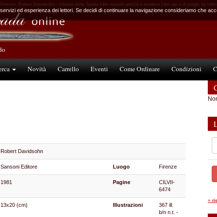
 Firenze, Robert Davidsohn - Libreria della Spada Libri esauriti antichi e moderni Libri rari e di pregio da tutt
 servizi ed esperienza dei lettori. Se decidi di continuare la navigazione consideriamo che accet
ndo
erca
Novità
Carrello
Eventi
Come Ordinare
Condizioni
C
C
Non
Robert Davidsohn
Sansoni Editore
Luogo
Firenze
1981
Pagine
CILVII-
6474
»
r
13x20 (cm)
Illustrazioni
367 ill.
b/n n.t. -