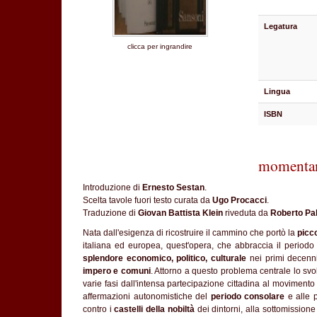
Legatura
clicca per ingrandire
Lingua
ISBN
momentan
Introduzione di
Ernesto Sestan
.
Scelta tavole fuori testo curata da
Ugo Procacci
.
Traduzione di
Giovan Battista Klein
riveduta da
Roberto Pa
Nata dall'esigenza di ricostruire il cammino che portò la
picco
italiana ed europea, quest'opera, che abbraccia il period
splendore economico, politico, culturale
nei primi decenn
impero e comuni
. Attorno a questo problema centrale lo svo
varie fasi dall'intensa partecipazione cittadina al movimento
affermazioni autonomistiche del
periodo consolare
e alle 
contro i
castelli della nobiltà
dei dintorni, alla sottomissione