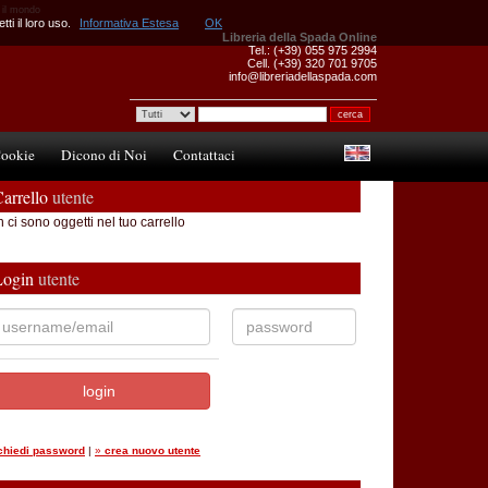
o il mondo
ti il loro uso.
Informativa Estesa
OK
Libreria della Spada Online
Tel.: (+39) 055 975 2994
Cell. (+39) 320 701 9705
info@libreriadellaspada.com
ookie
Dicono di Noi
Contattaci
arrello
utente
 ci sono oggetti nel tuo carrello
Login
utente
ichiedi password
|
»
crea nuovo utente