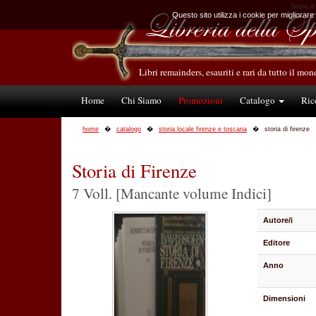
Storia di
Questo sito utilizza i cookie per migliorare
Libri remainders, esauriti e rari da tutto il mo
Home
Chi Siamo
Promozioni
Catalogo
Ric
home
catalogo
storia locale firenze e toscana
storia di firenze
Storia di Firenze
7 Voll. [Mancante volume Indici]
Autore/i
Editore
Anno
Dimensioni