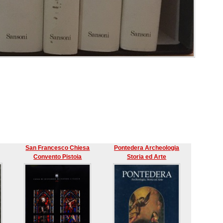
San Francesco Chiesa
Pontedera Archeologia
Convento Pistoia
Storia ed Arte