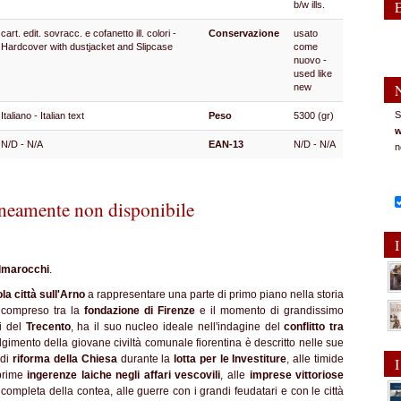
b/w ills.
cart. edit. sovracc. e cofanetto ill. colori -
Conservazione
usato
Hardcover with dustjacket and Slipcase
come
nuovo -
used like
new
S
Italiano - Italian text
Peso
5300 (gr)
w
N/D - N/A
EAN-13
N/D - N/A
n
eamente non disponibile
I
lmarocchi
.
la città sull'Arno
a rappresentare una parte di primo piano nella storia
o compreso tra la
fondazione di Firenze
e il momento di grandissimo
i del
Trecento
, ha il suo nucleo ideale nell'indagine del
conflitto tra
lgimento della giovane civiltà comunale fiorentina è descritto nelle sue
 di
riforma della Chiesa
durante la
lotta per le Investiture
, alle timide
I
prime
ingerenze laiche negli affari vescovili
, alle
imprese vittoriose
 completa della contea, alle guerre con i grandi feudatari e con le città