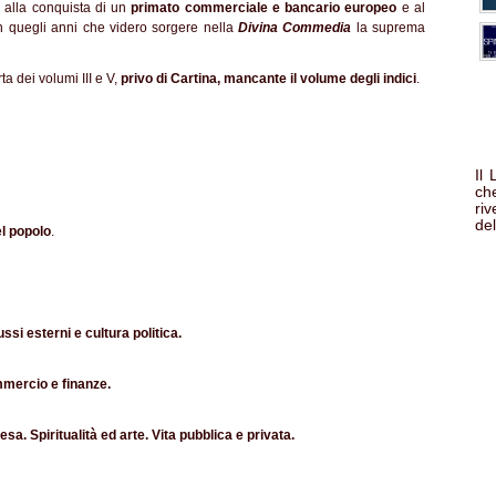
ino alla conquista di un
primato commerciale e bancario europeo
e al
n quegli anni che videro sorgere nella
Divina Commedia
la suprema
a dei volumi III e V,
privo di Cartina, mancante il volume degli indici
.
Il
che
ri
del
l
popolo
.
lussi esterni e cultura politica.
commercio e finanze.
iesa. Spiritualità ed arte. Vita pubblica e privata.