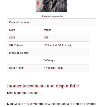
clicca per ingrandire
Caramel Luciano
Skira
Milano
2004
256
24X29 (cm)
87 ill. colori, 58 ill b/n n.t.
bross. ill. a colori
2000 (gr)
888491907X
9788884919076
momentaneamente non disponibile
(
Arte Moderna Cataloghi).
Mart, Museo di Arte Moderna e Contemporanea di Trento e Rovereto