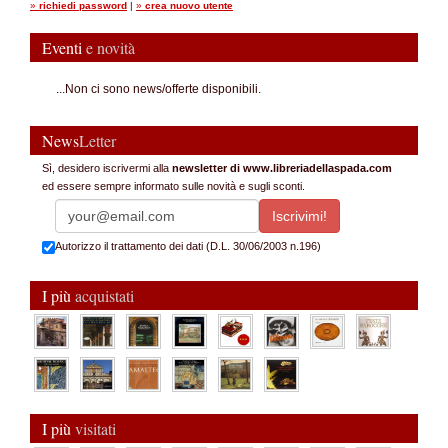
»
richiedi password
|
»
crea nuovo utente
Eventi
e novità
...Non ci sono news/offerte disponibili.
News
Letter
Sì, desidero iscrivermi alla
newsletter di www.libreriadellaspada.com
ed essere sempre informato sulle novità e sugli sconti.
Autorizzo il trattamento dei dati (D.L. 30/06/2003 n.196)
I più
acquistati
I più
visitati