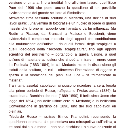
versione originaria, finora inedita) fino all’ultimo lavoro, quell’Ecce
Puer del 1906 che pone anche la questione di un possibile
avvicinamento del grande scultore al Simbolismo.
Attraverso circa sessanta sculture di Medardo, una decina di suoi
lavori grafici, una ventina di fotografie e un nucleo di opere di grandi
maestri che furono in rapporto con l’artista o da lui influenzati (da
Rodin a Picasso, da Brancusi a Matisse e Boccioni), viene
evidenziato il complesso intreccio degli apporti che contribuirono
alla maturazione dell’artista – da quelli formali degli scapigliati a
quelli ideologici della “seconda scapigliatura”, fino agli apporti
scientifici del positivismo – portandolo a quella fusione, a quel
tutt’uno di materia e atmosfera che si può ammirare in opere come
La Portinaia (1883-1884), in cui Medardo mette in discussione gli
statuti della scultura, in cui – attraverso l’interazione di oggetto e
spazio e la vibrazione dei piani alla luce – fa “dimenticare la
materia”.
Tra i tanti, assoluti capolavori si possono ricordare la cera, legata
alla primo periodo di Rosso, raffigurante l’Aetas aurea (1886), la
straordinaria Bambina che ride (1889-1890), il bellissimo Uomo che
legge del 1894 (una delle ultime cere di Medardo) e la bellissima
Conversazione in giardino del 1896, uno dei suoi capolavori en
plein air.
“Medardo Rosso – scrisse Enrico Prampolini, recensendo la
quadriennale romana che presentava una retrospettiva sull’artista, a
tre anni dalla sua morte – non solo dischiuse un nuovo orizzonte al