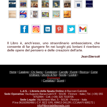
Il Libro è, anch’esso, uno straordinario ambasciatore, che
consente di far giungere fin nei luoghi più lontani il riverbero
delle opere del pensiero e delle creazioni dell’arte.
Jean Ebersolt
Home
|
Catalogo
|
Chi Siamo
|
Condizioni
|
Carrello
|
Eventi
|
Ricerca
|
Come
Ordinare
|
Dicono di Noi
|
Novità
|
Cookie
|
Promozioni
|
Contattaci
|
Sconti
|
L.d.S. - Libreria della Spada Online
di Bazzani Gabriele
Sede Operativa:
Via Augusto Barazzuoli 6 R - 50136 - Firenze - Italia | Tel. (+39) 055
9752994 - Cell. (+39) 320 7019705
Sede Legale:
Via Adriano Mari, 5 - 50136 - Firenze - Italia
P.Iva 06192950480 | C.F. BZZ GRL 69M13 D612R | CCIAA FI 608172 |
info@libreriadellaspada.com