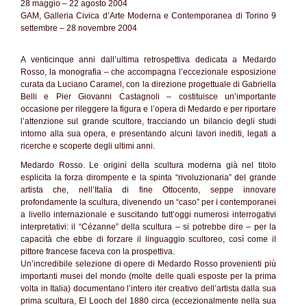
28 maggio – 22 agosto 2004
GAM, Galleria Civica d’Arte Moderna e Contemporanea di Torino 9
settembre – 28 novembre 2004
A venticinque anni dall’ultima retrospettiva dedicata a Medardo
Rosso, la monografia – che accompagna l’eccezionale esposizione
curata da Luciano Caramel, con la direzione progettuale di Gabriella
Belli e Pier Giovanni Castagnoli – costituisce un’importante
occasione per rileggere la figura e l’opera di Medardo e per riportare
l’attenzione sul grande scultore, tracciando un bilancio degli studi
intorno alla sua opera, e presentando alcuni lavori inediti, legati a
ricerche e scoperte degli ultimi anni.
Medardo Rosso. Le origini della scultura moderna già nel titolo
esplicita la forza dirompente e la spinta “rivoluzionaria” del grande
artista che, nell’Italia di fine Ottocento, seppe innovare
profondamente la scultura, divenendo un “caso” per i contemporanei
a livello internazionale e suscitando tutt’oggi numerosi interrogativi
interpretativi: il “Cézanne” della scultura – si potrebbe dire – per la
capacità che ebbe di forzare il linguaggio scultoreo, così come il
pittore francese faceva con la prospettiva.
Un’incredibile selezione di opere di Medardo Rosso provenienti più
importanti musei del mondo (molte delle quali esposte per la prima
volta in Italia) documentano l’intero iter creativo dell’artista dalla sua
prima scultura, El Looch del 1880 circa (eccezionalmente nella sua