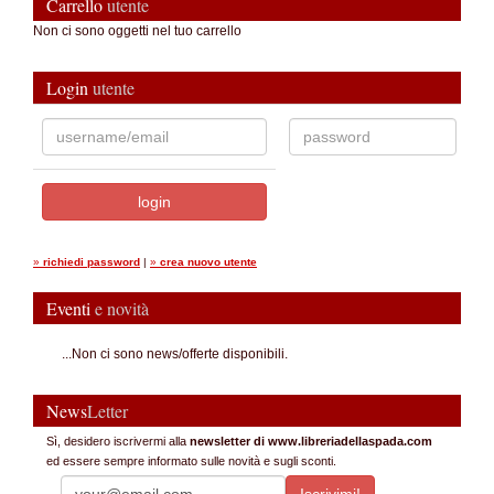
Carrello
utente
Non ci sono oggetti nel tuo carrello
Login
utente
»
richiedi password
|
»
crea nuovo utente
Eventi
e novità
...Non ci sono news/offerte disponibili.
News
Letter
Sì, desidero iscrivermi alla
newsletter di www.libreriadellaspada.com
ed essere sempre informato sulle novità e sugli sconti.