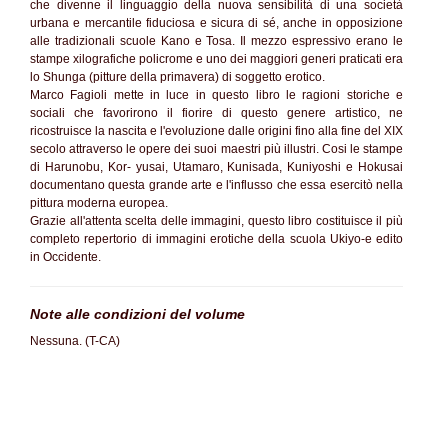
che divenne il linguaggio della nuova sensibilità di una società
urbana e mercantile fiduciosa e sicura di sé, anche in opposizione
alle tradizionali scuole Kano e Tosa. Il mezzo espressivo erano le
stampe xilografiche policrome e uno dei maggiori generi praticati era
lo Shunga (pitture della primavera) di soggetto erotico.
Marco Fagioli mette in luce in questo libro le ragioni storiche e
sociali che favorirono il fiorire di questo genere artistico, ne
ricostruisce la nascita e l'evoluzione dalle origini fino alla fine del XIX
secolo attraverso le opere dei suoi maestri più illustri. Cosi le stampe
di Harunobu, Kor- yusai, Utamaro, Kunisada, Kuniyoshi e Hokusai
documentano questa grande arte e l'influsso che essa esercitò nella
pittura moderna europea.
Grazie all'attenta scelta delle immagini, questo libro costituisce il più
completo repertorio di immagini erotiche della scuola Ukiyo-e edito
in Occidente.
Note alle condizioni del volume
Nessuna. (T-CA)