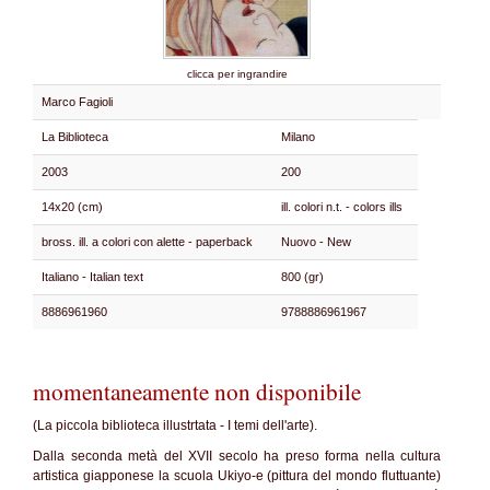
clicca per ingrandire
Marco Fagioli
La Biblioteca
Milano
2003
200
14x20 (cm)
ill. colori n.t. - colors ills
bross. ill. a colori con alette - paperback
Nuovo - New
Italiano - Italian text
800 (gr)
8886961960
9788886961967
momentaneamente non disponibile
(La piccola biblioteca illustrtata - I temi dell'arte).
Dalla seconda metà del XVII secolo ha preso forma nella cultura
artistica giapponese la scuola Ukiyo-e (pittura del mondo fluttuante)