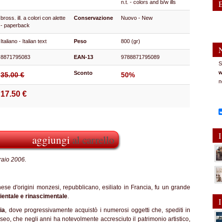
n.t. - colors and b/w ills
bross. ill. a colori con alette
Conservazione
Nuovo - New
- paperback
Italiano - Italian text
Peso
800 (gr)
8871795083
EAN-13
9788871795089
S
w
Sconto
35.00 €
50%
n
17.50 €
I
aggiungi
al carrello
raio 2006.
nese d'origini monzesi, repubblicano, esiliato in Francia, fu un grande
rientale e rinascimentale
.
I
ia
, dove progressivamente acquistò i numerosi oggetti che, spediti in
eo, che negli anni ha notevolmente accresciuto il patrimonio artistico,