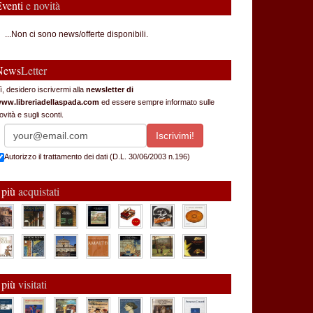
Eventi
e novità
...Non ci sono news/offerte disponibili.
News
Letter
ì, desidero iscrivermi alla
newsletter di
ww.libreriadellaspada.com
ed essere sempre informato sulle
ovità e sugli sconti.
Autorizzo il trattamento dei dati (D.L. 30/06/2003 n.196)
 più
acquistati
 più
visitati