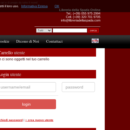
rari e di pregio da tutto il mond
ti il loro uso.
Informativa Estesa
OK
Libreria della Spada Online
Tel.: (+39) 055 975 2994
Cell. (+39) 320 701 9705
info@libreriadellaspada.com
ookie
Dicono di Noi
Contattaci
arrello
utente
 ci sono oggetti nel tuo carrello
Login
utente
ichiedi password
|
»
crea nuovo utente