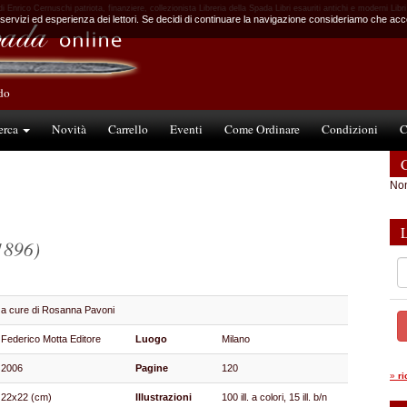
i Enrico Cernuschi patriota, finanziere, collezionista Libreria della Spada Libri esauriti antichi e moderni Libri 
 servizi ed esperienza dei lettori. Se decidi di continuare la navigazione consideriamo che accet
ndo
erca
Novità
Carrello
Eventi
Come Ordinare
Condizioni
C
C
Non
1896)
a cure di Rosanna Pavoni
Federico Motta Editore
Luogo
Milano
2006
Pagine
120
»
r
22x22 (cm)
Illustrazioni
100 ill. a colori, 15 ill. b/n