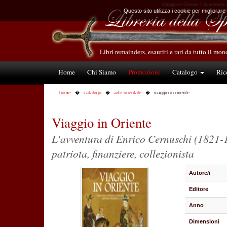
Viaggio in Oriente L'avventura d
Questo sito utilizza i cookie per migliorare
Libri remainders, esauriti e rari da tutto il mo
Home
Chi Siamo
Promozioni
Catalogo
Ric
home
catalogo
arte orientale
viaggio in oriente
Viaggio in Oriente
L'avventura di Enrico Cernuschi (1821-
patriota, finanziere, collezionista
Autore/i
Editore
Anno
Dimensioni