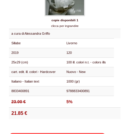
copie disponibili 1
clicca per ingrandire
a cura di Alessandra Griffo
Sillabe
Livorno
2019
120
25x29 (cm)
100 ill. colori n.t. - colors ills
cart. edit. ill. colori - Hardcover
Nuovo - New
Italiano - Italian text
1000 (gr)
8833400891
9788833400891
23.00 €
5%
21.85 €