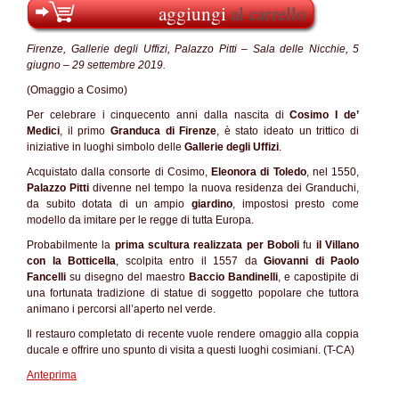
aggiungi
al carrello
Firenze, Gallerie degli Uffizi, Palazzo Pitti – Sala delle Nicchie, 5
giugno – 29 settembre 2019.
(Omaggio a Cosimo)
Per celebrare i cinquecento anni dalla nascita di
Cosimo I de’
Medici
, il primo
Granduca di Firenze
, è stato ideato un trittico di
iniziative in luoghi simbolo delle
Gallerie degli Uffizi
.
Acquistato dalla consorte di Cosimo,
Eleonora di Toledo
, nel 1550,
Palazzo Pitti
divenne nel tempo la nuova residenza dei Granduchi,
da subito dotata di un ampio
giardino
, impostosi presto come
modello da imitare per le regge di tutta Europa.
Probabilmente la
prima scultura realizzata per Boboli
fu
il Villano
con la Botticella
, scolpita entro il 1557 da
Giovanni di Paolo
Fancelli
su disegno del maestro
Baccio Bandinelli
, e capostipite di
una fortunata tradizione di statue di soggetto popolare che tuttora
animano i percorsi all’aperto nel verde.
Il restauro completato di recente vuole rendere omaggio alla coppia
ducale e offrire uno spunto di visita a questi luoghi cosimiani. (T-CA)
Anteprima