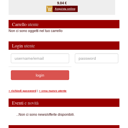
9.04 €
Acquista online
Carrello
utente
Non ci sono oggetti nel tuo carrello
Login
utente
»
richiedi password
|
»
crea nuovo utente
Eventi
e novità
...Non ci sono news/offerte disponibili.