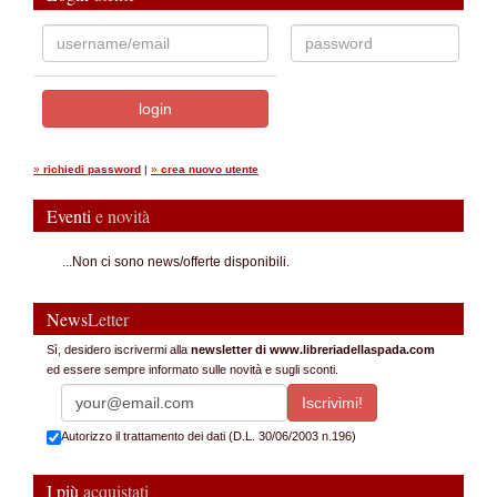
»
richiedi password
|
»
crea nuovo utente
Eventi
e novità
...Non ci sono news/offerte disponibili.
News
Letter
Sì, desidero iscrivermi alla
newsletter di www.libreriadellaspada.com
ed essere sempre informato sulle novità e sugli sconti.
Autorizzo il trattamento dei dati (D.L. 30/06/2003 n.196)
I più
acquistati