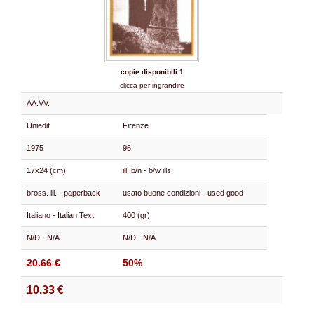
copie disponibili 1
clicca per ingrandire
AA.VV.
Uniedit
Firenze
1975
96
17x24 (cm)
ill. b/n - b/w ills
bross. ill. - paperback
usato buone condizioni - used good
Italiano - Italian Text
400 (gr)
N/D - N/A
N/D - N/A
20.66 €
50%
10.33 €