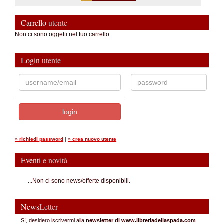
Carrello
utente
Non ci sono oggetti nel tuo carrello
Login
utente
»
richiedi password
|
»
crea nuovo utente
Eventi
e novità
...Non ci sono news/offerte disponibili.
News
Letter
Sì, desidero iscrivermi alla
newsletter di www.libreriadellaspada.com