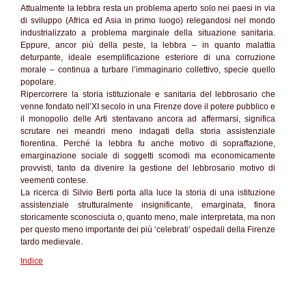
Attualmente la lebbra resta un problema aperto solo nei paesi in via
di sviluppo (Africa ed Asia in primo luogo) relegandosi nel mondo
industrializzato a problema marginale della situazione sanitaria.
Eppure, ancor più della peste, la lebbra – in quanto malattia
deturpante, ideale esemplificazione esteriore di una corruzione
morale – continua a turbare l’immaginario collettivo, specie quello
popolare.
Ripercorrere la storia istituzionale e sanitaria del lebbrosario che
venne fondato nell’XI secolo in una Firenze dove il potere pubblico e
il monopolio delle Arti stentavano ancora ad affermarsi, significa
scrutare nei meandri meno indagati della storia assistenziale
fiorentina. Perché la lebbra fu anche motivo di sopraffazione,
emarginazione sociale di soggetti scomodi ma economicamente
provvisti, tanto da divenire la gestione del lebbrosario motivo di
veementi contese.
La ricerca di Silvio Berti porta alla luce la storia di una istituzione
assistenziale strutturalmente insignificante, emarginata, finora
storicamente sconosciuta o, quanto meno, male interpretata, ma non
per questo meno importante dei più ‘celebrati’ ospedali della Firenze
tardo medievale.
Indice