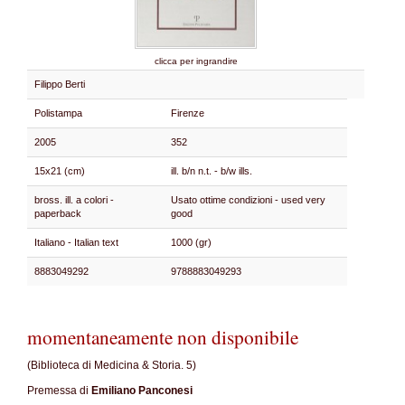
clicca per ingrandire
Filippo Berti
Polistampa
Firenze
2005
352
15x21 (cm)
ill. b/n n.t. - b/w ills.
bross. ill. a colori -
Usato ottime condizioni - used very
paperback
good
Italiano - Italian text
1000 (gr)
8883049292
9788883049293
momentaneamente non disponibile
(Biblioteca di Medicina & Storia. 5)
Premessa di
Emiliano Panconesi