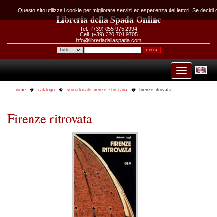
Questo sito utilizza i cookie per migliorare servizi ed esperienza dei lettori. Se decidi
Libreria della Spada Online
Tel.: (+39) 055 975 2994
Cell. (+39) 320 701 9705
info@libreriadellaspada.com
home
catalogo
storia locale firenze e toscana
firenze ritrovata
Firenze ritrovata