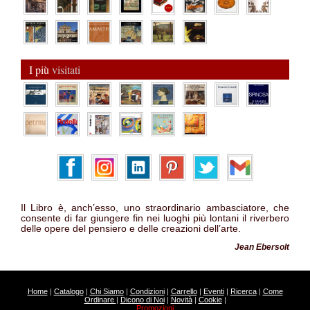
I più
visitati
Il Libro è, anch’esso, uno straordinario ambasciatore, che
consente di far giungere fin nei luoghi più lontani il riverbero
delle opere del pensiero e delle creazioni dell’arte.
Jean Ebersolt
Home
|
Catalogo
|
Chi Siamo
|
Condizioni
|
Carrello
|
Eventi
|
Ricerca
|
Come
Ordinare
|
Dicono di Noi
|
Novità
|
Cookie
|
Promozioni