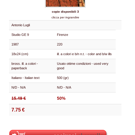
copie disponibili 3
clicca per ingrandire
Antonio Lugli
Studio GE 9
Firenze
1987
220
18x24 (cm)
ill. a colori e b/n n.t. - color and b/w ills
bross. ill. a colori -
Usato ottime condizioni - used very
paperback
good
Italiano - Italian text
500 (gr)
N/D - N/A
N/D - N/A
15.49 €
50%
7.75 €