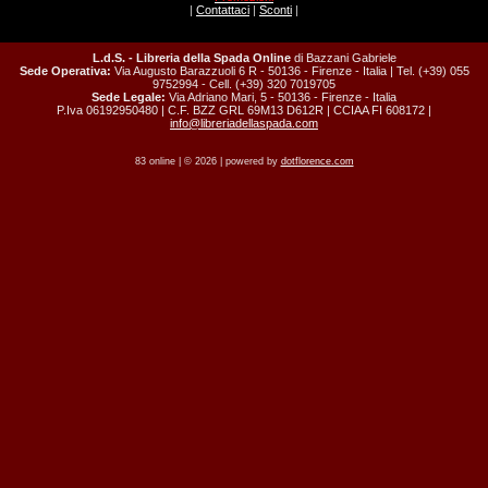
|
Contattaci
|
Sconti
|
L.d.S. - Libreria della Spada Online
di Bazzani Gabriele
Sede Operativa:
Via Augusto Barazzuoli 6 R - 50136 - Firenze - Italia | Tel. (+39) 055
9752994 - Cell. (+39) 320 7019705
Sede Legale:
Via Adriano Mari, 5 - 50136 - Firenze - Italia
P.Iva 06192950480 | C.F. BZZ GRL 69M13 D612R | CCIAA FI 608172 |
info@libreriadellaspada.com
83 online | © 2026 | powered by
dotflorence.com