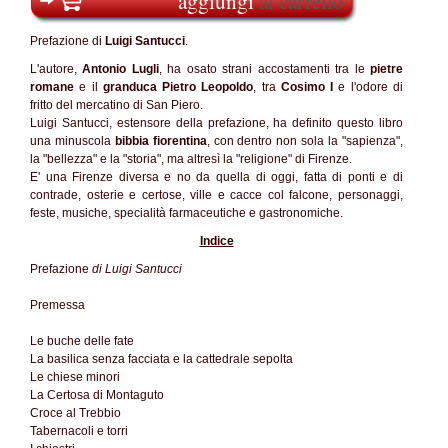
aggiungi
al carrello
Prefazione di
Luigi Santucci
.
L'autore,
Antonio Lugli
, ha osato strani accostamenti tra le
pietre
romane
e il
granduca Pietro Leopoldo
, tra
Cosimo I
e l'odore di
fritto del mercatino di San Piero.
Luigi Santucci, estensore della prefazione, ha definito questo libro
una minuscola
bibbia fiorentina
, con dentro non sola la "sapienza",
la "bellezza" e la "storia", ma altresì la "religione" di Firenze.
E' una Firenze diversa e no da quella di oggi, fatta di ponti e di
contrade, osterie e certose, ville e cacce col falcone, personaggi,
feste, musiche, specialità farmaceutiche e gastronomiche.
Indice
Prefazione
di Luigi Santucci
Premessa
Le buche delle fate
La basilica senza facciata e la cattedrale sepolta
Le chiese minori
La Certosa di Montaguto
Croce al Trebbio
Tabernacoli e torri