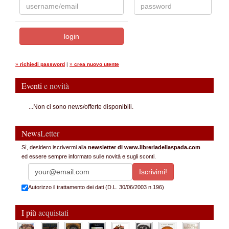
»
richiedi password
|
»
crea nuovo utente
Eventi
e novità
...Non ci sono news/offerte disponibili.
News
Letter
Sì, desidero iscrivermi alla
newsletter di www.libreriadellaspada.com
ed essere sempre informato sulle novità e sugli sconti.
Autorizzo il trattamento dei dati (D.L. 30/06/2003 n.196)
I più
acquistati