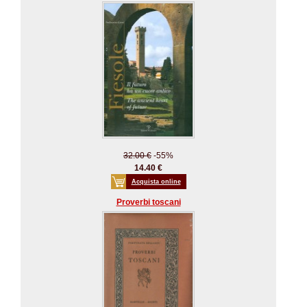
32.00 €
-55%
14.40 €
Acquista online
Proverbi toscani