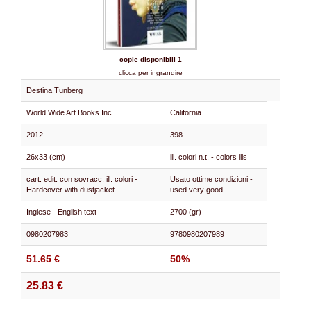
copie disponibili 1
clicca per ingrandire
Destina Tunberg
World Wide Art Books Inc
California
2012
398
26x33 (cm)
ill. colori n.t. - colors ills
cart. edit. con sovracc. ill. colori -
Usato ottime condizioni -
Hardcover with dustjacket
used very good
Inglese - English text
2700 (gr)
0980207983
9780980207989
51.65 €
50%
25.83 €