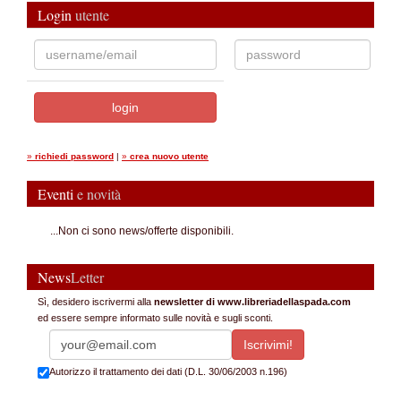
Login
utente
»
richiedi password
|
»
crea nuovo utente
Eventi
e novità
...Non ci sono news/offerte disponibili.
News
Letter
Sì, desidero iscrivermi alla
newsletter di www.libreriadellaspada.com
ed essere sempre informato sulle novità e sugli sconti.
Autorizzo il trattamento dei dati (D.L. 30/06/2003 n.196)