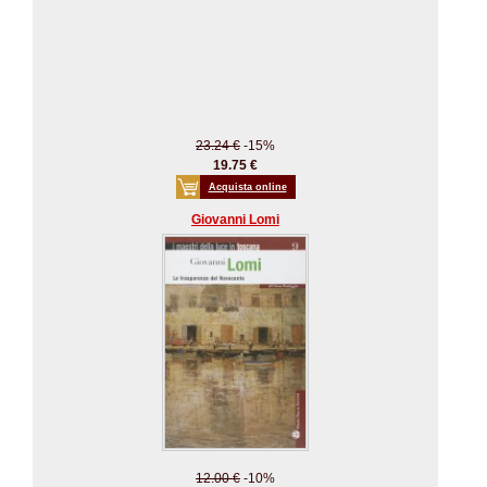
23.24 €
-15%
19.75 €
Acquista online
Giovanni Lomi
12.00 €
-10%