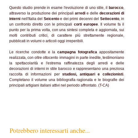
Questo studio prende in esame l'evoluzione di uno stile, il
barocco
,
attraverso la produzione dei principali
arredi
e delle
decorazioni di
interni
nell'Italia del
Seicento
e dei primi decenni del
Settecento
, in
un confronto diretto con le principali
corti europee
. Il volume fa il
punto per la prima volta, con una sintesi completa e aggiornata, sui
molti contributi critici, di carattere più strettamente regionale,
pubblicati in volumi o articoli oggi irreperibili.
Le ricerche condotte e la
campagna fotografica
appositamente
realizzata, con oltre ottocento immagini in parte inedite, testimoniano
la spettacolarità e l'estrema raffinatezza degli arredi e delle
decorazioni di interni in stile barocco e rappresentano una preziosa
raccolta di informazioni per
studiosi, antiquari e collezionisti
.
Completano il volume una bibliografia ragionata e le biografie dei
principali artigiani italiani attivi nel periodo affrontato. (T-CA)
Potrebbero interessarti anche...