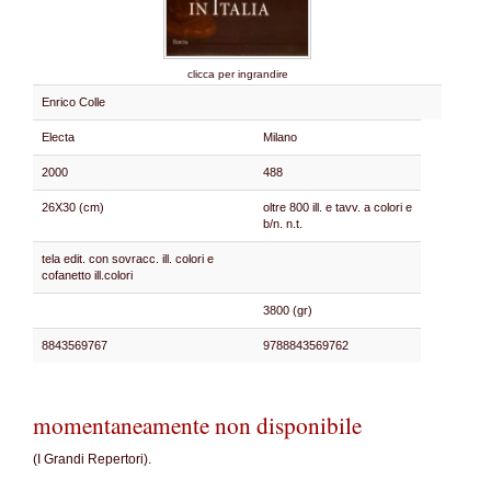
clicca per ingrandire
Enrico Colle
Electa
Milano
2000
488
26X30 (cm)
oltre 800 ill. e tavv. a colori e
b/n. n.t.
tela edit. con sovracc. ill. colori e
cofanetto ill.colori
3800 (gr)
8843569767
9788843569762
momentaneamente non disponibile
(I Grandi Repertori).