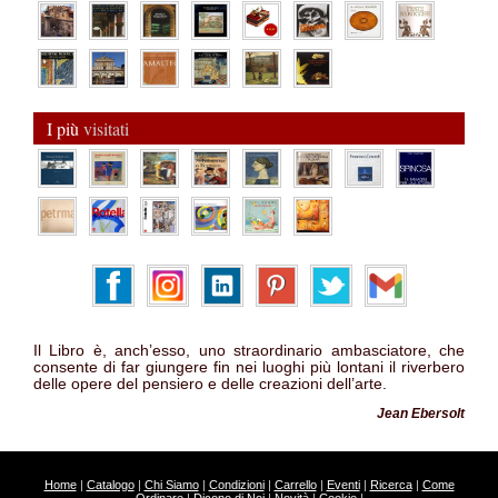
I più
visitati
Il Libro è, anch’esso, uno straordinario ambasciatore, che
consente di far giungere fin nei luoghi più lontani il riverbero
delle opere del pensiero e delle creazioni dell’arte.
Jean Ebersolt
Home
|
Catalogo
|
Chi Siamo
|
Condizioni
|
Carrello
|
Eventi
|
Ricerca
|
Come