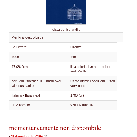
clicca per ingrandire
Pier Francesco Listri
Le Lettere
Firenze
1998
448
17x26 (cm)
ill. a colori e b/n n.t. - colour
and b/w ills
cart. edit. sovracc. ill. - hardcover
Usato ottime condizioni - used
with dust jacket
very good
Italiano - Italian text
1700 (gr)
8871664310
9788871664316
momentaneamente non disponibile