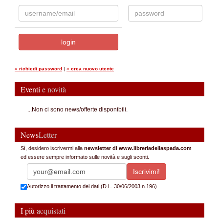
»
richiedi password
|
»
crea nuovo utente
Eventi
e novità
...Non ci sono news/offerte disponibili.
News
Letter
Sì, desidero iscrivermi alla
newsletter di www.libreriadellaspada.com
ed essere sempre informato sulle novità e sugli sconti.
Autorizzo il trattamento dei dati (D.L. 30/06/2003 n.196)
I più
acquistati