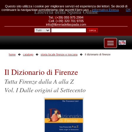
Questo sito utilizza i cookie per migliorare servizi ed esperienza dei lettori. Se decidi di
continuare la navigazione consideriamo che accetti il loro uso.
Libreria della Spada Online
Informativa Estesa
OK
Tel.: (+39) 055 975 2994
Cell. (+39) 320 701 9705
info@libreriadellaspada.com
home
catalogo
storia locale firenze e toscana
il dizionario di firenze
Il Dizionario di Firenze
Tutta Firenze dalla A alla Z
Vol. I Dalle origini al Settecento