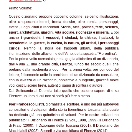
(
Dizionari delle Città
1).
Primo Volume:
Questo dizionario propone ottocento colonne, seicento illustrazioni,
oltre cinquecento lemmi, trenta dossier, oltre tremila personaggi,
eventi, luoghi citati o raccontati.
Storia, arte, politica, fede, scienza,
sport, architettura, giardini, vita sociale, ricchezza e miseria
. E poi
anche
i granduchi, i vescovi, i sindaci, le chiese, i palazzi, le
accademie, le guerre, la cucina, la natura, gli artisti, i personaggi
curiosi
. Perfino la storia dei trasporti urbani, della pubblica
illuminazione, delle alluvioni e dell’Arno, della squadra “Fiorentina”.
Per la prima volta raccontata, nella griglia alfabetica di un dizionario,
dall’A alla Z, una grande città, Firenze, lungo tre secoli: quelli che
portano dalla modernità a oggi. Per la prima volta, per comodo del
lettore, felicemente unite la precisione di un dizionario da consultare,
con la vivezza di un racconto, obbiettivo e pungente, giacché molte
voci costituiscono brevi, autentici saggi di scrittura d’autore.
Dal Settecento al Duemila tutto quello che occorre sapere di e su
Firenze: un libro di cui non si potrà più fare a meno.
Pier Francesco Listri
, giornalista e scrittore, è uno dei più autorevoli
conoscitori e divulgatori della storia fiorentina e toscana, alla quale
ha dedicato già una quindicina di volumi. Per le nostre edizioni ha
pubblicato: Il Dizionario di Firenze (2 voll., 1998, 1999), Il Dizionario
di Prato (2000), Il Dizionario della Toscana (2001), Il Dizionario dei
Macchiaioli (2003), Segreti e vita quotidiana di Firenze (2014).