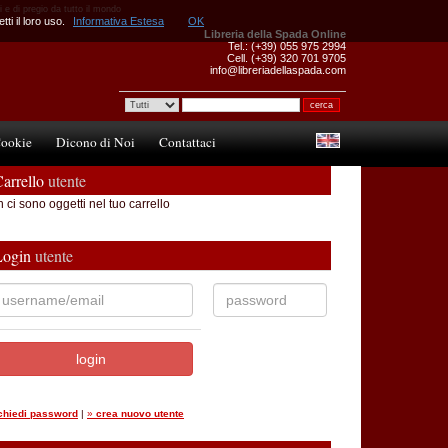
i e di pregio da tutto il mondo
ti il loro uso.
Informativa Estesa
OK
Libreria della Spada Online
Tel.: (+39) 055 975 2994
Cell. (+39) 320 701 9705
info@libreriadellaspada.com
ookie
Dicono di Noi
Contattaci
arrello
utente
 ci sono oggetti nel tuo carrello
Login
utente
ichiedi password
|
»
crea nuovo utente