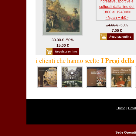
14.00 €
-50%
7.00 €
Acquista online
30.00 €
-50%
15.00 €
Acquista online
I Pregi dell
i clienti che hanno scelto
Home
|
Cata
Sede Operati