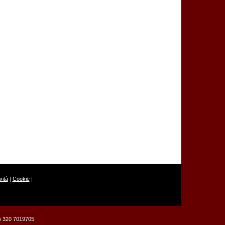
ità
|
Cookie
|
39) 320 7019705