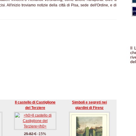
ncisi. All'inizio troviamo notizie della città di Pisa, sede dell'Ordine, e di
Il
che
ri
del
Il castello di Castiglione
Simboli e segreti nei
del Terziere
giardini di Firenz
25.82 €
-15%