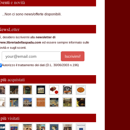
Eventi
e novità
...Non ci sono news/offerte disponibili.
News
Letter
ì, desidero iscrivermi alla
newsletter di
ww.libreriadellaspada.com
ed essere sempre informato sulle
ovità e sugli sconti.
Autorizzo il trattamento dei dati (D.L. 30/06/2003 n.196)
 più
acquistati
 più
visitati