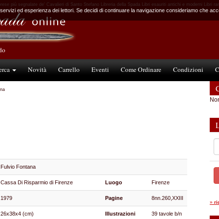
rese più segnalate de' Cavalieri di Santo Stefano Libreria della Spada Libri esauriti antichi e moderni Libri rar
 servizi ed esperienza dei lettori. Se decidi di continuare la navigazione consideriamo che accet
ndo
erca
Novità
Carrello
Eventi
Come Ordinare
Condizioni
C
C
ana
Non
Fulvio Fontana
Cassa Di Risparmio di Firenze
Luogo
Firenze
1979
Pagine
8nn.260,XXIII
»
r
26x38x4 (cm)
Illustrazioni
39 tavole b/n