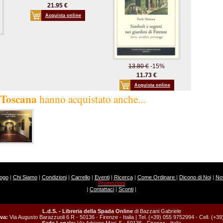
21.95 €
Acquista online
13.80 €
-15%
11.73 €
Acquista online
a Toscana
hanno acquistato anche...
logo
|
Chi Siamo
|
Condizioni
|
Carrello
|
Eventi
|
Ricerca
|
Come Ordinare
|
Dicono di Noi
|
Nov
Promozioni
|
Contattaci
|
Sconti
|
L.d.S. - Libreria della Spada Online
di Bazzani Gabriele
va:
Via Augusto Barazzuoli 6 R - 50136 - Firenze - Italia | Tel. (+39) 055 9752994 - Cell. (+