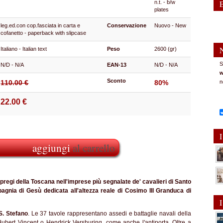
n.t. - b/w
plates
leg.ed.con cop.fasciata in carta e
Conservazione
Nuovo - New
cofanetto - paperback with slipcase
Italiano - Italian text
Peso
2600 (gr)
S
N/D - N/A
EAN-13
N/D - N/A
w
Sconto
n
110.00 €
80%
22.00 €
I
aggiungi
al carrello
 pregi della Toscana nell'imprese più segnalate de' cavalieri di Santo
gnia di Gesù dedicata all'altezza reale di Cosimo III Granduca di
I
 S. Stefano
. Le 37 tavole rappresentano assedi e battaglie navali della
 Hubert Vincent o Hendrick Vershuring, come anche l'antiporta. Oltre a