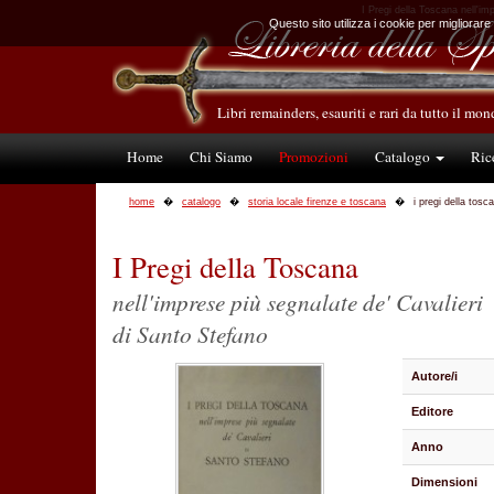
I Pregi della Toscana nell'imp
Questo sito utilizza i cookie per migliorare
Libri remainders, esauriti e rari da tutto il mo
Home
Chi Siamo
Promozioni
Catalogo
Ric
home
catalogo
storia locale firenze e toscana
i pregi della tosc
I Pregi della Toscana
nell'imprese più segnalate de' Cavalieri
di Santo Stefano
Autore/i
Editore
Anno
Dimensioni