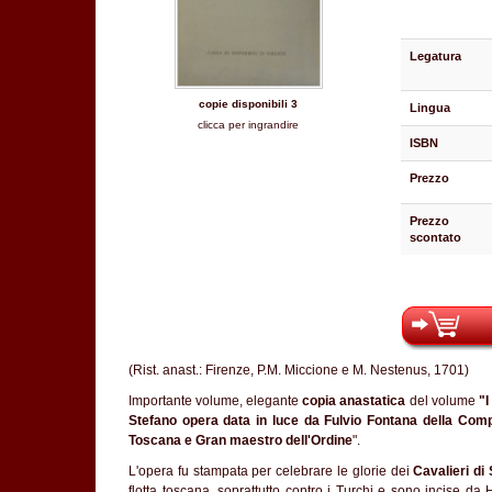
Legatura
copie disponibili 3
Lingua
clicca per ingrandire
ISBN
Prezzo
Prezzo
scontato
(Rist. anast.: Firenze, P.M. Miccione e M. Nestenus, 1701)
Importante volume, elegante
copia anastatica
del volume
"I
Stefano opera data in luce da Fulvio Fontana della Compa
Toscana e Gran maestro dell'Ordine
".
L'opera fu stampata per celebrare le glorie dei
Cavalieri di
flotta toscana, soprattutto contro i Turchi e sono incise da