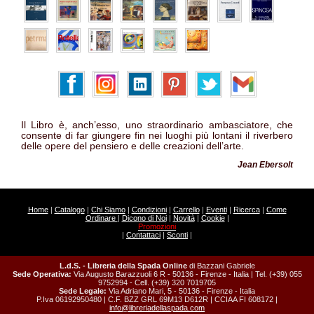
Il Libro è, anch’esso, uno straordinario ambasciatore, che
consente di far giungere fin nei luoghi più lontani il riverbero
delle opere del pensiero e delle creazioni dell’arte.
Jean Ebersolt
Home
|
Catalogo
|
Chi Siamo
|
Condizioni
|
Carrello
|
Eventi
|
Ricerca
|
Come
Ordinare
|
Dicono di Noi
|
Novità
|
Cookie
|
Promozioni
|
Contattaci
|
Sconti
|
L.d.S. - Libreria della Spada Online
di Bazzani Gabriele
Sede Operativa:
Via Augusto Barazzuoli 6 R - 50136 - Firenze - Italia | Tel. (+39) 055
9752994 - Cell. (+39) 320 7019705
Sede Legale:
Via Adriano Mari, 5 - 50136 - Firenze - Italia
P.Iva 06192950480 | C.F. BZZ GRL 69M13 D612R | CCIAA FI 608172 |
info@libreriadellaspada.com