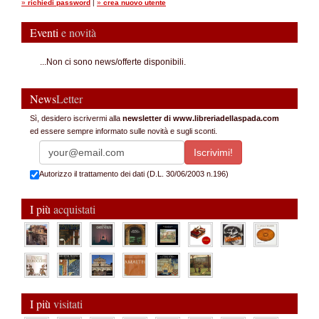
»
richiedi password
|
»
crea nuovo utente
Eventi
e novità
...Non ci sono news/offerte disponibili.
News
Letter
Sì, desidero iscrivermi alla
newsletter di www.libreriadellaspada.com
ed essere sempre informato sulle novità e sugli sconti.
Autorizzo il trattamento dei dati (D.L. 30/06/2003 n.196)
I più
acquistati
I più
visitati