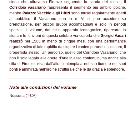
storia che attraversa Firenze seguendo la strada dei musei, il
Corridoio vasariano
rappresenta il segmento più ambito poiché,
mentre
Palazzo Vecchio
e gli
Uffizi
sono musei regolarmente aperti
al pubblico, il Vasariano non lo è. Vi si può accedere su
prenotazione, per piccoli gruppi accompagnati e solo in periodi
speciali. Il volume, dal ricco apparato iconografico, ripercorre la
storia e le funzioni di questa celebre via coperta che
Giorgio
Vasari
realizzò nel 1565 in meno di cinque mesi, con una performance
organizzativa di tale rapidità da stupire i contemporanei e, con loro, il
progettista stesso. Un percorso, quello del Corridoio Vasariano, che
non è solo legato alle opere d’arte in esso contenuto, ma anche alla
città di Firenze, vista dall’alto, contemplata nel suo fiume e nei suoi
ponti e ammirata nell’ordine strutturale che le dà grazia e splendore.
Note alle condizioni del volume
Nessuna (T-CA)