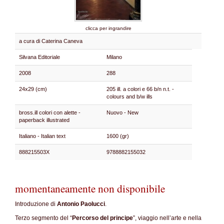
clicca per ingrandire
a cura di Caterina Caneva
Silvana Editoriale
Milano
2008
288
24x29 (cm)
205 ill. a colori e 66 b/n n.t. -
colours and b/w ills
bross.ill colori con alette -
Nuovo - New
paperback illustrated
Italiano - Italian text
1600 (gr)
888215503X
9788882155032
momentaneamente non disponibile
Introduzione di
Antonio Paolucci
.
Terzo segmento del “
Percorso del principe
”, viaggio nell’arte e nella