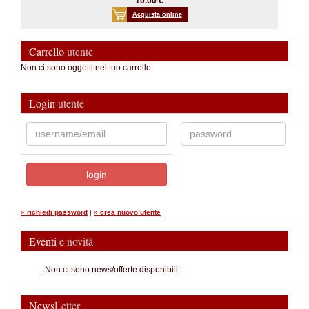
10.00 €
Acquista online
Carrello
utente
Non ci sono oggetti nel tuo carrello
Login
utente
»
richiedi password
|
»
crea nuovo utente
Eventi
e novità
...Non ci sono news/offerte disponibili.
News
Letter