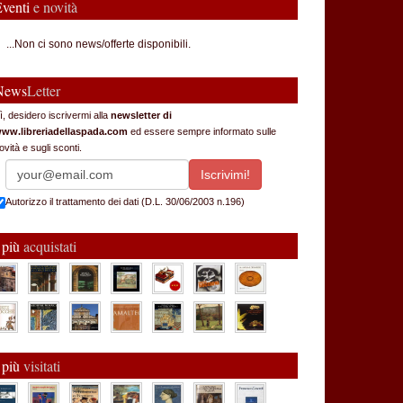
Eventi
e novità
...Non ci sono news/offerte disponibili.
News
Letter
ì, desidero iscrivermi alla
newsletter di
ww.libreriadellaspada.com
ed essere sempre informato sulle
ovità e sugli sconti.
Autorizzo il trattamento dei dati (D.L. 30/06/2003 n.196)
 più
acquistati
 più
visitati