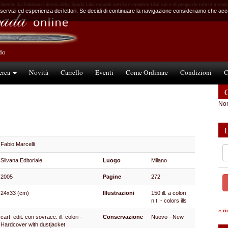
Gentile da Fabriano Libreria della Spada Libri esauriti antichi e moderni Libri rari e di pregio da tutto il mondo
 servizi ed esperienza dei lettori. Se decidi di continuare la navigazione consideriamo che accet
ndo
erca
Novità
Carrello
Eventi
Come Ordinare
Condizioni
C
C
Non
Fabio Marcelli
Silvana Editoriale
Luogo
Milano
2005
Pagine
272
24x33 (cm)
Illustrazioni
150 ill. a colori
n.t. - colors ills
»
r
cart. edit. con sovracc. ill. colori -
Conservazione
Nuovo - New
Hardcover with dustjacket