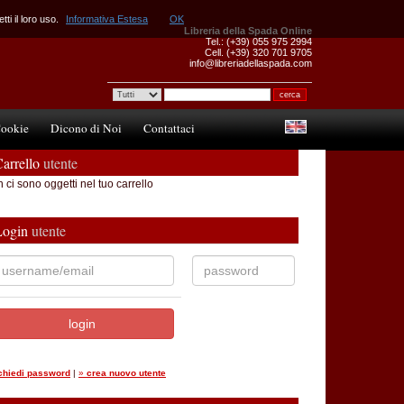
ti il loro uso.
Informativa Estesa
OK
Libreria della Spada Online
Tel.: (+39) 055 975 2994
Cell. (+39) 320 701 9705
info@libreriadellaspada.com
ookie
Dicono di Noi
Contattaci
arrello
utente
 ci sono oggetti nel tuo carrello
Login
utente
ichiedi password
|
»
crea nuovo utente