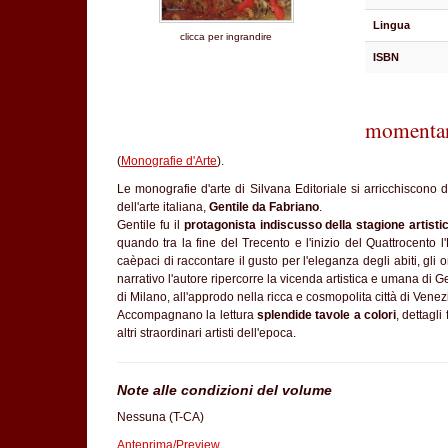
Lingua
clicca per ingrandire
ISBN
momentan
(
Monografie d'Arte
).
Monografie d'Arte Silvana
Le monografie d'arte di Silvana Editoriale si arricchiscono 
dell'arte italiana,
Gentile da Fabriano
.
Gentile fu il
protagonista indiscusso della stagione artist
quando tra la fine del Trecento e l'inizio del Quattrocento
caèpaci di raccontare il gusto per l'eleganza degli abiti, gli 
narrativo l'autore ripercorre la vicenda artistica e umana di
di Milano, all'approdo nella ricca e cosmopolita città di Venez
Accompagnano la lettura
splendide tavole a colori
, dettagl
altri straordinari artisti dell'epoca.
Note alle condizioni del volume
Nessuna (T-CA)
Anteprima/Preview