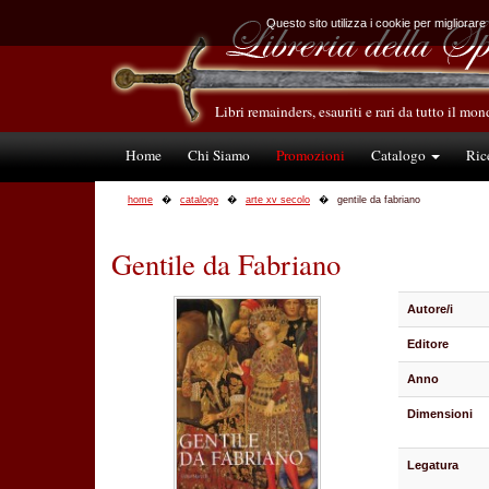
Questo sito utilizza i cookie per migliorare
Libri remainders, esauriti e rari da tutto il mo
Home
Chi Siamo
Promozioni
Catalogo
Ric
home
catalogo
arte xv secolo
gentile da fabriano
Gentile da Fabriano
Autore/i
Editore
Anno
Dimensioni
Legatura