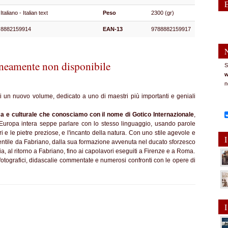
Italiano - Italian text
Peso
2300 (gr)
8882159914
EAN-13
9788882159917
eamente non disponibile
S
w
n
di un nuovo volume, dedicato a uno di maestri più importanti e geniali
ica e culturale che conosciamo con il nome
di
Gotico Internazionale
,
 l'Europa intera seppe parlare con lo stesso linguaggio, usando parole
ori e le pietre preziose, e l'incanto della natura. Con uno stile agevole e
I
 Gentile da Fabriano, dalla sua formazione avvenuta nel ducato sforzesco
ia, al ritorno a Fabriano, fino ai capolavori eseguiti a Firenze e a Roma.
i fotografici, didascalie commentate e numerosi confronti con le opere di
I