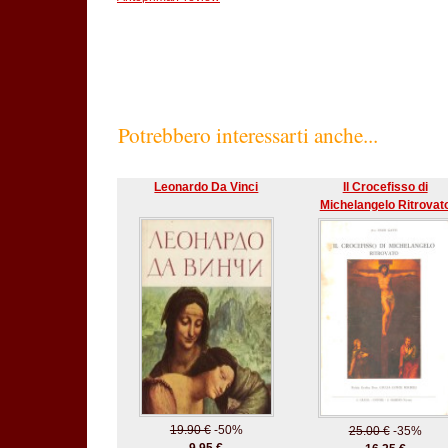
Potrebbero interessarti anche...
Leonardo Da Vinci
Il Crocefisso di
Michelangelo Ritrovat
19.90 €
-50%
25.00 €
-35%