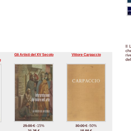
Il
che
Gli Artisti del XV Secolo
Vittore Carpaccio
ri
del
o
25.00 €
-15%
30.00 €
-50%