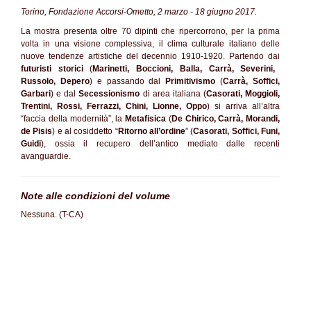
Torino, Fondazione Accorsi-Ometto, 2 marzo - 18 giugno 2017.
La mostra presenta oltre 70 dipinti che ripercorrono, per la prima
volta in una visione complessiva, il clima culturale italiano delle
nuove tendenze artistiche del decennio 1910-1920. Partendo dai
futuristi storici
(
Marinetti, Boccioni, Balla, Carrà, Severini,
Russolo, Depero
) e passando dal
Primitivismo
(
Carrà, Soffici,
Garbari
) e dal
Secessionismo
di area italiana (
Casorati, Moggioli,
Trentini, Rossi, Ferrazzi, Chini, Lionne, Oppo
) si arriva all’altra
“faccia della modernità”, la
Metafisica
(
De Chirico, Carrà, Morandi,
de Pisis
) e al cosiddetto “
Ritorno all’ordine
” (
Casorati, Soffici, Funi,
Guidi
), ossia il recupero dell’antico mediato dalle recenti
avanguardie.
Note alle condizioni del volume
Nessuna. (T-CA)