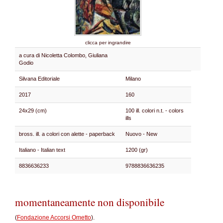
clicca per ingrandire
a cura di Nicoletta Colombo, Giuliana
Godio
Silvana Editoriale
Milano
2017
160
24x29 (cm)
100 ill. colori n.t. - colors
ills
bross. ill. a colori con alette - paperback
Nuovo - New
Italiano - Italian text
1200 (gr)
8836636233
9788836636235
momentaneamente non disponibile
(
Fondazione Accorsi Ometto
).