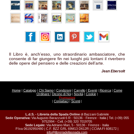
Il Libro è, anch’esso, uno straordinario ambasciatore, che
consente di far giungere fin nei luoghi più lontani il riverbero
delle opere del pensiero e delle creazioni dell’arte.
Jean Ebersolt
Home
|
Catalogo
|
Chi Siamo
|
Condizioni
|
Carrello
|
Eventi
|
Ricerca
|
Come
Ordinare
|
Dicono di Noi
|
Novità
|
Cookie
|
Promozioni
|
Contattaci
|
Sconti
|
L.d.S. - Libreria della Spada Online
di Bazzani Gabriele
Sede Operativa:
Via Augusto Barazzuoli 6 R - 50136 - Firenze - Italia | Tel. (+39) 055
9752994 - Cell. (+39) 320 7019705
Sede Legale:
Via Adriano Mari, 5 - 50136 - Firenze - Italia
P.Iva 06192950480 | C.F. BZZ GRL 69M13 D612R | CCIAA FI 608172 |
info@libreriadellaspada.com