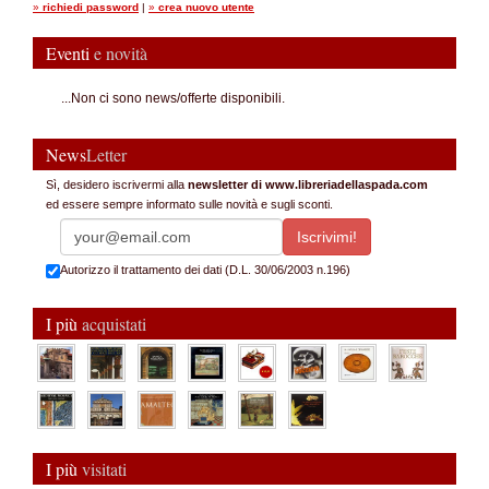
»
richiedi password
|
»
crea nuovo utente
Eventi
e novità
...Non ci sono news/offerte disponibili.
News
Letter
Sì, desidero iscrivermi alla
newsletter di www.libreriadellaspada.com
ed essere sempre informato sulle novità e sugli sconti.
Autorizzo il trattamento dei dati (D.L. 30/06/2003 n.196)
I più
acquistati
I più
visitati