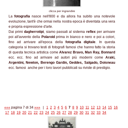
clicca per ingrandire
La
fotografia
nasce nell'800 e da allora ha subito una notevole
evoluzione, tant'è che ormai nella nostra epoca è diventata una vera
e propria espressione d'arte.
Dai primi
dagherrotipi
, siamo passati al sistema
reflex
per arrivare
poi all'avvento della
Polaroid
prima in bianco e nero e poi a colori,
fino ad arrivare all'epoca della
fotografia digitale
. In questa
categoria si trovano testi di fotografi famosi che hanno fatto la storia
di questa tecnica artistica come
Alvarez Bravo, Man Ray, Bonnard
ecc. ecc. fino ad arrivare ad autori più moderni come
Araki,
Argentini, Newton, Berengo Gardin, Geddes, Salgado, Doisneau
ecc. famosi anche per i loro lavori pubblicati su riviste di prestigio.
«««
pagina 7 di 34
»»»
|
1
2
3
4
5
6
7
8
9
10
11
12
13
14
15
16
17
18
19
20
21
22
23
24
25
26
27
28
29
30
31
32
33
34