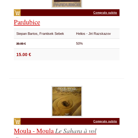
Compralo subito
Pardubice
Stepan Bartos, Frantisek Sebek
Helios - Jiri Razskazov
50%
30.00 €
15.00 €
Compralo subito
Moula - Moula
Le Sahara à vol