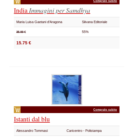
Compralo subito
India
Immagini per Samdhya
Maria Luisa Gaetani d'Aragona
Silvana Editoriale
55%
35.00 €
15.75 €
Compralo subito
Istanti dal blu
Alessandro Tommasi
Caricentro - Polistampa