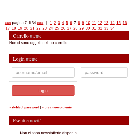
«««
pagina 7 di 34
»»»
|
1
2
3
4
5
6
7
8
9
10
11
12
13
14
15
16
17
18
19
20
21
22
23
24
25
26
27
28
29
30
31
32
33
34
Carrello
utente
Non ci sono oggetti nel tuo carrello
Login
utente
»
richiedi password
|
»
crea nuovo utente
Eventi
e novità
...Non ci sono news/offerte disponibili.