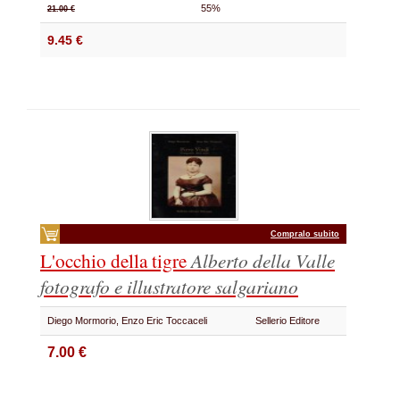
55%
21.00 €
9.45 €
Compralo subito
L'occhio della tigre
Alberto della Valle
fotografo e illustratore salgariano
Diego Mormorio, Enzo Eric Toccaceli
Sellerio Editore
7.00 €