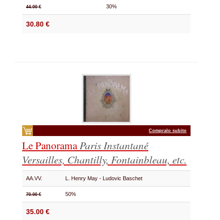
30%
44.00 €
30.80 €
Compralo subito
Le Panorama
Paris Instantané
Versailles, Chantilly, Fontainbleau, etc.
AA.VV.
L. Henry May - Ludovic Baschet
50%
70.00 €
35.00 €