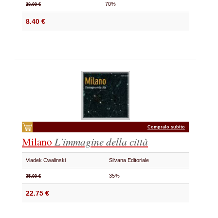
70%
28.00 €
8.40 €
Compralo subito
Milano
L'immagine della città
Vladek Cwalinski
Silvana Editoriale
35%
35.00 €
22.75 €