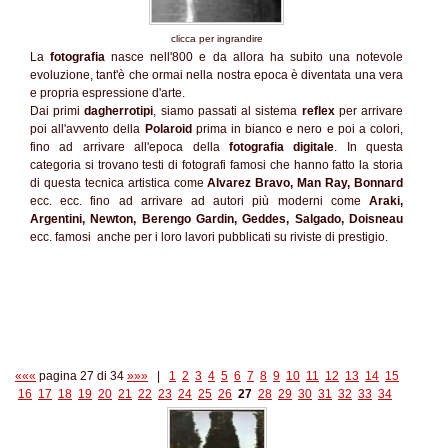
clicca per ingrandire
La
fotografia
nasce nell'800 e da allora ha subito una notevole
evoluzione, tant'è che ormai nella nostra epoca è diventata una vera
e propria espressione d'arte.
Dai primi
dagherrotipi
, siamo passati al sistema
reflex
per arrivare
poi all'avvento della
Polaroid
prima in bianco e nero e poi a colori,
fino ad arrivare all'epoca della
fotografia digitale
. In questa
categoria si trovano testi di fotografi famosi che hanno fatto la storia
di questa tecnica artistica come
Alvarez Bravo, Man Ray, Bonnard
ecc. ecc. fino ad arrivare ad autori più moderni come
Araki,
Argentini, Newton, Berengo Gardin, Geddes, Salgado, Doisneau
ecc. famosi anche per i loro lavori pubblicati su riviste di prestigio.
«««
pagina 27 di 34
»»»
|
1
2
3
4
5
6
7
8
9
10
11
12
13
14
15
16
17
18
19
20
21
22
23
24
25
26
27
28
29
30
31
32
33
34