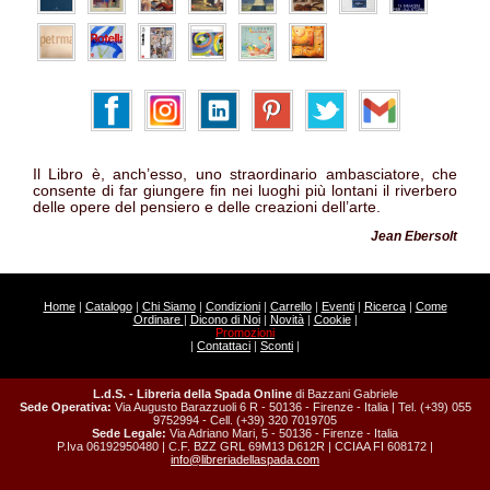
Il Libro è, anch’esso, uno straordinario ambasciatore, che
consente di far giungere fin nei luoghi più lontani il riverbero
delle opere del pensiero e delle creazioni dell’arte.
Jean Ebersolt
Home
|
Catalogo
|
Chi Siamo
|
Condizioni
|
Carrello
|
Eventi
|
Ricerca
|
Come
Ordinare
|
Dicono di Noi
|
Novità
|
Cookie
|
Promozioni
|
Contattaci
|
Sconti
|
L.d.S. - Libreria della Spada Online
di Bazzani Gabriele
Sede Operativa:
Via Augusto Barazzuoli 6 R - 50136 - Firenze - Italia | Tel. (+39) 055
9752994 - Cell. (+39) 320 7019705
Sede Legale:
Via Adriano Mari, 5 - 50136 - Firenze - Italia
P.Iva 06192950480 | C.F. BZZ GRL 69M13 D612R | CCIAA FI 608172 |
info@libreriadellaspada.com