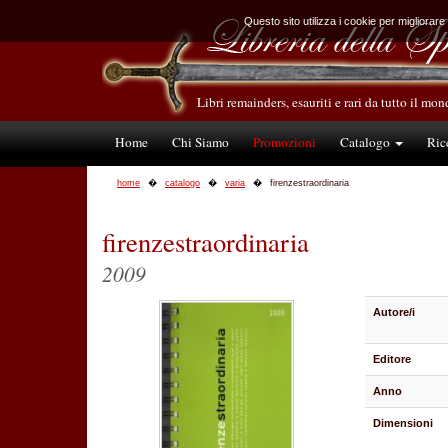
Questo sito utilizza i cookie per migliorare
Libri remainders, esauriti e rari da tutto il mo
Home
Chi Siamo
Promozioni
Catalogo
Ric
home
catalogo
varia
firenzestraordinaria
firenzestraordinaria
2009
Autore/i
Editore
Anno
Dimensioni