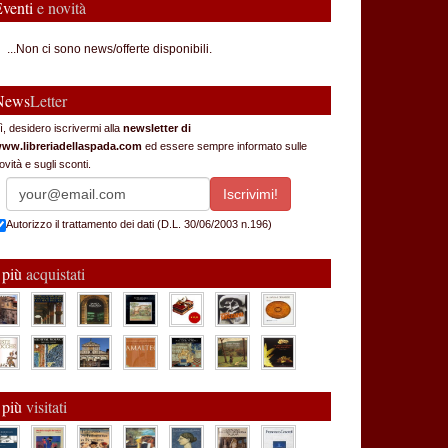
Eventi
e novità
...Non ci sono news/offerte disponibili.
News
Letter
ì, desidero iscrivermi alla
newsletter di
ww.libreriadellaspada.com
ed essere sempre informato sulle
ovità e sugli sconti.
Autorizzo il trattamento dei dati (D.L. 30/06/2003 n.196)
 più
acquistati
 più
visitati