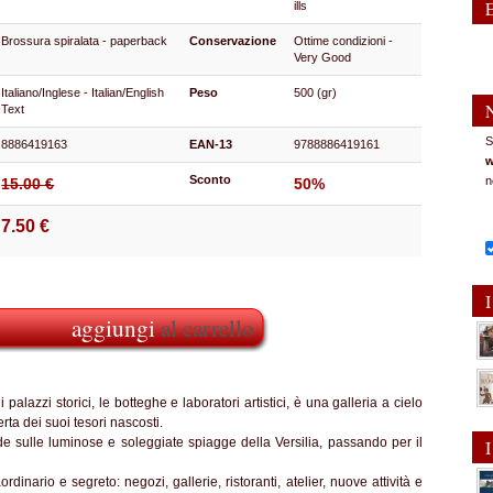
ills
Brossura spiralata - paperback
Conservazione
Ottime condizioni -
Very Good
Italiano/Inglese - Italian/English
Peso
500 (gr)
Text
S
8886419163
EAN-13
9788886419161
w
Sconto
n
15.00 €
50%
7.50 €
I
aggiungi
al carrello
 palazzi storici, le botteghe e laboratori artistici, è una galleria a cielo
ta dei suoi tesori nascosti.
lude sulle luminose e soleggiate spiagge della Versilia, passando per il
I
ordinario e segreto: negozi, gallerie, ristoranti, atelier, nuove attività e