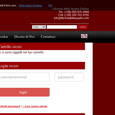
ti il loro uso.
Informativa Estesa
OK
Libreria della Spada Online
Tel.: (+39) 055 975 2994
Cell. (+39) 320 701 9705
info@libreriadellaspada.com
ookie
Dicono di Noi
Contattaci
arrello
utente
 ci sono oggetti nel tuo carrello
Login
utente
ichiedi password
|
»
crea nuovo utente