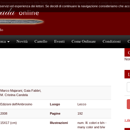
firenzestraordinaria Libreria della Spada Libri esauriti antichi e moderni Libri rari e di pregio da tutto il mondo
 servizi ed esperienza dei lettori. Se decidi di continuare la navigazione consideriamo che accet
ndo
erca
Novità
Carrello
Eventi
Come Ordinare
Condizioni
C
C
Non
Marco Majarani, Gaia Fabbri,
M. Cristina Candela
Edizioni dell'Ambrosino
Luogo
Lecco
2008
Pagine
192
»
r
15X17 (cm)
Illustrazioni
num. Ill. colori e b/n -
many color and b/w