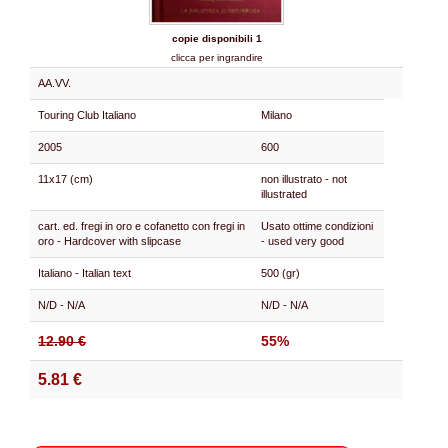
copie disponibili 1
clicca per ingrandire
AA.VV.
Touring Club Italiano
Milano
2005
600
11x17 (cm)
non illustrato - not
illustrated
cart. ed. fregi in oro e cofanetto con fregi in
Usato ottime condizioni
oro - Hardcover with slipcase
- used very good
Italiano - Italian text
500 (gr)
N/D - N/A
N/D - N/A
12.90 €
55%
5.81 €