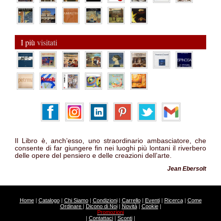
I più
visitati
Il Libro è, anch’esso, uno straordinario ambasciatore, che
consente di far giungere fin nei luoghi più lontani il riverbero
delle opere del pensiero e delle creazioni dell’arte.
Jean Ebersolt
Home
|
Catalogo
|
Chi Siamo
|
Condizioni
|
Carrello
|
Eventi
|
Ricerca
|
Come
Ordinare
|
Dicono di Noi
|
Novità
|
Cookie
|
Promozioni
|
Contattaci
|
Sconti
|