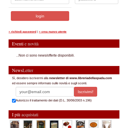
»
richiedi password
|
»
crea nuovo utente
Eventi
e novità
...Non ci sono news/offerte disponibili.
News
Letter
Sì, desidero iscrivermi alla
newsletter di www.libreriadellaspada.com
ed essere sempre informato sulle novità e sugli sconti.
Autorizzo il trattamento dei dati (D.L. 30/06/2003 n.196)
I più
acquistati