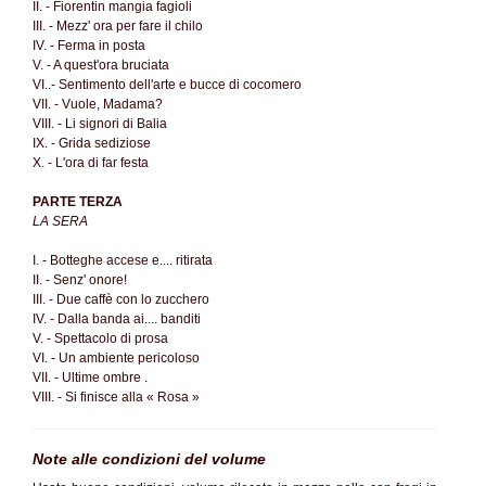
II. - Fiorentin mangia fagioli
III. - Mezz' ora per fare il chilo
IV. - Ferma in posta
V. - A quest'ora bruciata
VI..- Sentimento dell'arte e bucce di cocomero
VII. - Vuole, Madama?
VIII. - Li signori di Balia
IX. - Grida sediziose
X. - L'ora di far festa
PARTE TERZA
LA SERA
I. - Botteghe accese e.... ritirata
II. - Senz' onore!
III. - Due caffè con lo zucchero
IV. - Dalla banda ai.... banditi
V. - Spettacolo di prosa
VI. - Un ambiente pericoloso
VII. - Ultime ombre .
VIII. - Si finisce alla « Rosa »
Note alle condizioni del volume