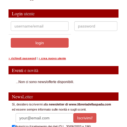
Login
utente
»
richiedi password
|
»
crea nuovo utente
Eventi
e novità
...Non ci sono news/offerte disponibili.
News
Letter
Sì, desidero iscrivermi alla
newsletter di www.libreriadellaspada.com
ed essere sempre informato sulle novità e sugli sconti.
Autorizzo il trattamento dei dati (D.L. 30/06/2003 n.196)