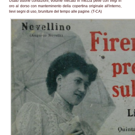
Usato buone condizioni, volume rilecato in mezza pelle con fregi in
oro al dorso con manteminento della copertina originale all'interno,
lievi segni di uso, bruniture del tempo alle pagine. (T-CA)