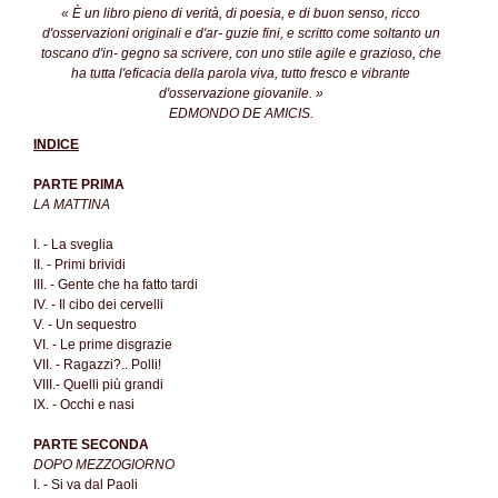
« È un libro pieno di verità, di poesia, e di buon senso, ricco
d'osservazioni originali e d'ar- guzie fini, e scritto come soltanto un
toscano d'in- gegno sa scrivere, con uno stile agile e grazioso, che
ha tutta l'eficacia della parola viva, tutto fresco e vibrante
d'osservazione giovanile. »
EDMONDO DE AMICIS.
INDICE
PARTE PRIMA
LA MATTINA
I. - La sveglia
II. - Primi brividi
III. - Gente che ha fatto tardi
IV. - Il cibo dei cervelli
V. - Un sequestro
VI. - Le prime disgrazie
VII. - Ragazzi?.. Polli!
VIII.- Quelli più grandi
IX. - Occhi e nasi
PARTE SECONDA
DOPO MEZZOGIORNO
I. - Si va dal Paoli