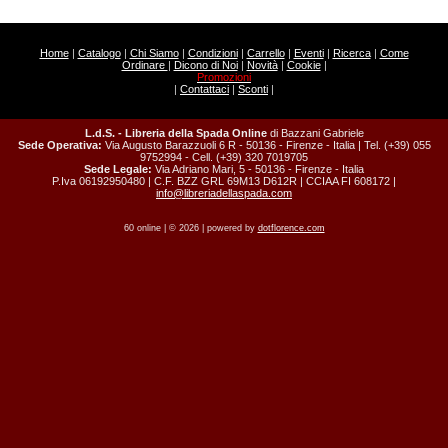
Home
|
Catalogo
|
Chi Siamo
|
Condizioni
|
Carrello
|
Eventi
|
Ricerca
|
Come
Ordinare
|
Dicono di Noi
|
Novità
|
Cookie
|
Promozioni
|
Contattaci
|
Sconti
|
L.d.S. - Libreria della Spada Online
di Bazzani Gabriele
Sede Operativa:
Via Augusto Barazzuoli 6 R - 50136 - Firenze - Italia | Tel. (+39) 055
9752994 - Cell. (+39) 320 7019705
Sede Legale:
Via Adriano Mari, 5 - 50136 - Firenze - Italia
P.Iva 06192950480 | C.F. BZZ GRL 69M13 D612R | CCIAA FI 608172 |
info@libreriadellaspada.com
60 online | © 2026 | powered by
dotflorence.com