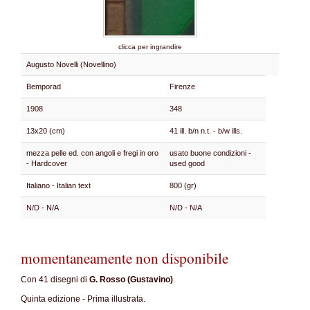
clicca per ingrandire
Augusto Novelli (Novellino)
Bemporad
Firenze
1908
348
13x20 (cm)
41 ill. b/n n.t. - b/w ills.
mezza pelle ed. con angoli e fregi in oro
usato buone condizioni -
- Hardcover
used good
Italiano - Italian text
800 (gr)
N/D - N/A
N/D - N/A
momentaneamente non disponibile
Con 41 disegni di
G. Rosso (Gustavino)
.
Quinta edizione - Prima illustrata.